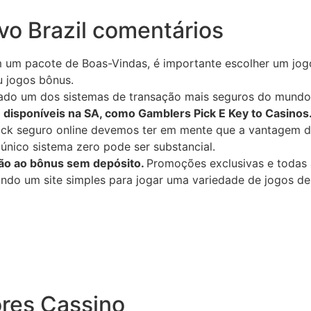
vo Brazil comentários
 pacote de Boas-Vindas, é importante escolher um jogo 
u jogos bônus.
ado um dos sistemas de transação mais seguros do mundo,
 disponíveis na SA, como Gamblers Pick E Key to Casinos.
kjack seguro online devemos ter em mente que a vantagem d
único sistema zero pode ser substancial.
ção ao bônus sem depósito.
Promoções exclusivas e todas a
ndo um site simples para jogar uma variedade de jogos de 
res Cassino