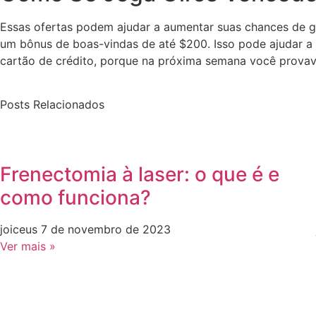
Essas ofertas podem ajudar a aumentar suas chances de ga
um bônus de boas-vindas de até $200. Isso pode ajudar a 
cartão de crédito, porque na próxima semana você provave
Posts Relacionados
Frenectomia à laser: o que é e
como funciona?
joiceus
7 de novembro de 2023
Ver mais »