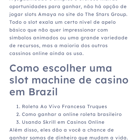
oportunidades para ganhar, não há opção de
jogar slots Amaya no site do The Stars Group.
Todo o slot exala um certo nível de apelo
básico que não quer impressionar com
símbolos animados ou uma grande variedade
de recursos, mas a maioria dos outros
cassinos online ainda os usa.
Como escolher uma
slot machine de casino
em Brazil
Roleta Ao Vivo Francesa Truques
Como ganhar a online roleta brasileiro
Usando Skrill em Casinos Online
Além disso, eles dão a você a chance de
ganhar somas de dinheiro que mudam a vida.