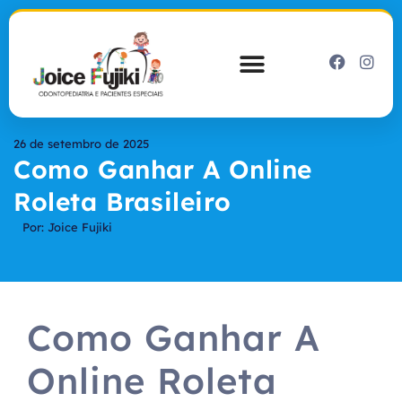
26 de setembro de 2025
Como Ganhar A Online
Roleta Brasileiro
Por: Joice Fujiki
Como Ganhar A
Online Roleta