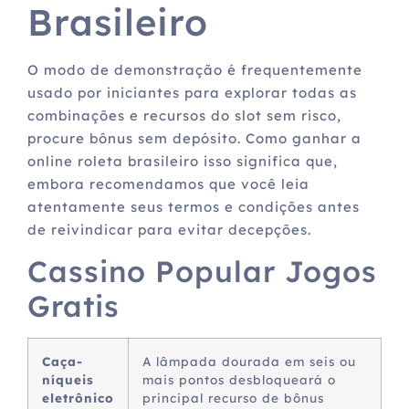
Brasileiro
O modo de demonstração é frequentemente
usado por iniciantes para explorar todas as
combinações e recursos do slot sem risco,
procure bônus sem depósito. Como ganhar a
online roleta brasileiro isso significa que,
embora recomendamos que você leia
atentamente seus termos e condições antes
de reivindicar para evitar decepções.
Cassino Popular Jogos
Gratis
Caça-
A lâmpada dourada em seis ou
níqueis
mais pontos desbloqueará o
eletrônico
principal recurso de bônus