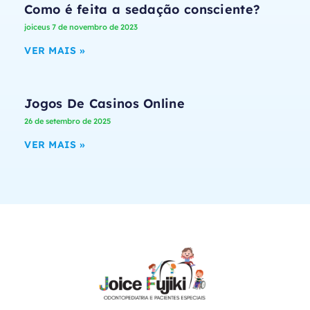
Como é feita a sedação consciente?
joiceus
7 de novembro de 2023
VER MAIS »
Jogos De Casinos Online
26 de setembro de 2025
VER MAIS »