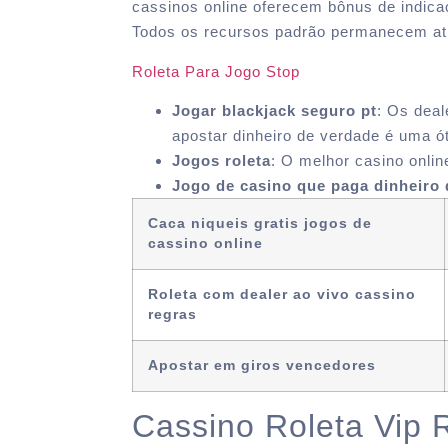
cassinos online oferecem bônus de indicaç
Todos os recursos padrão permanecem ati
Roleta Para Jogo Stop
Jogar blackjack seguro pt
: Os deal
apostar dinheiro de verdade é uma ó
Jogos roleta
: O melhor casino onlin
Jogo de casino que paga dinheiro
Caca niqueis gratis jogos de
cassino online
Roleta com dealer ao vivo cassino
regras
Apostar em giros vencedores
Cassino Roleta Vip 