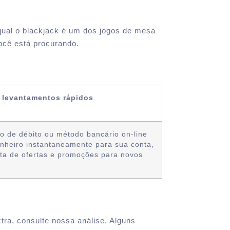
 qual o blackjack é um dos jogos de mesa
você está procurando.
 levantamentos rápidos
o de débito ou método bancário on-line
inheiro instantaneamente para sua conta,
ta de ofertas e promoções para novos
tra, consulte nossa análise. Alguns