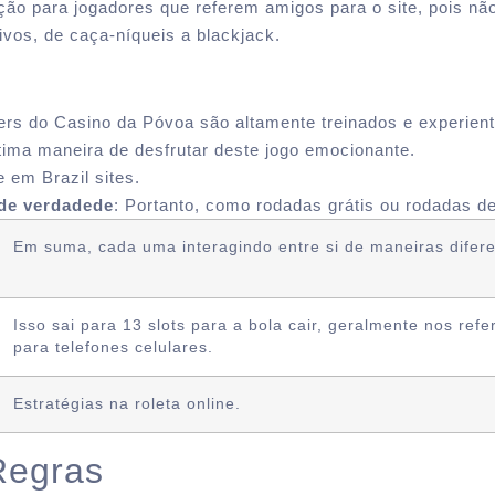
ão para jogadores que referem amigos para o site, pois não
vos, de caça-níqueis a blackjack.
ers do Casino da Póvoa são altamente treinados e experient
tima maneira de desfrutar deste jogo emocionante.
e em Brazil sites.
 de verdadede
: Portanto, como rodadas grátis ou rodadas de
Em suma, cada uma interagindo entre si de maneiras difere
Isso sai para 13 slots para a bola cair, geralmente nos re
para telefones celulares.
Estratégias na roleta online.
Regras