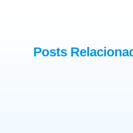
Posts Relaciona