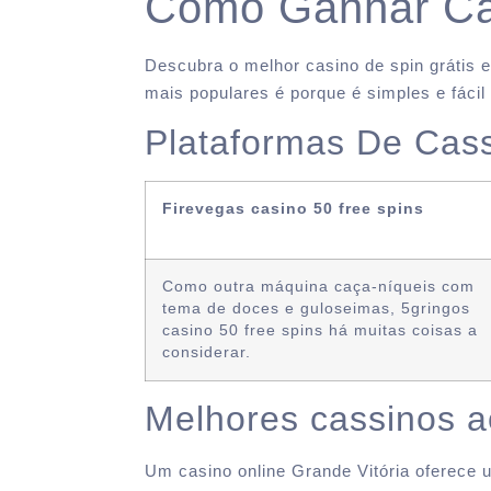
Como Ganhar Ca
Descubra o melhor casino de spin grátis 
mais populares é porque é simples e fácil
Plataformas De Cass
Firevegas casino 50 free spins
Como outra máquina caça-níqueis com
tema de doces e guloseimas, 5gringos
casino 50 free spins há muitas coisas a
considerar.
Melhores cassinos a
Um casino online Grande Vitória oferece u