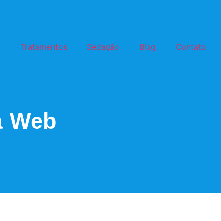
i
Tratamentos
Sedação
Blog
Contato
a Web