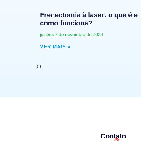
Frenectomia à laser: o que é e
como funciona?
joiceus
7 de novembro de 2023
VER MAIS »
Contato