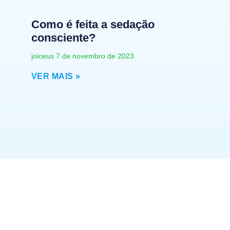
Como é feita a sedação
consciente?
joiceus
7 de novembro de 2023
VER MAIS »