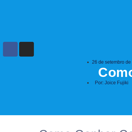
26 de setembro de
Como
Por: Joice Fujiki