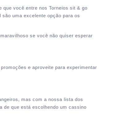
 que você entre nos Torneios sit & go
al são uma excelente opção para os
maravilhoso se você não quiser esperar
 promoções e aproveite para experimentar
rangeiros, mas com a nossa lista dos
eza de que está escolhendo um cassino