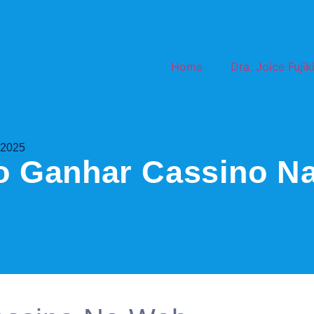
Home
Dra. Joice Fujik
 2025
 Ganhar Cassino N