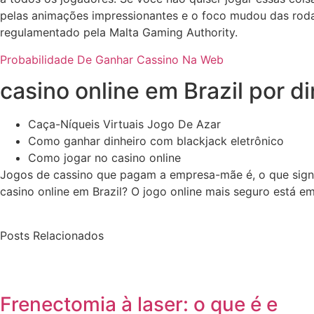
pelas animações impressionantes e o foco mudou das rodad
regulamentado pela Malta Gaming Authority.
Probabilidade De Ganhar Cassino Na Web
casino online em Brazil por di
Caça-Níqueis Virtuais Jogo De Azar
Como ganhar dinheiro com blackjack eletrônico
Como jogar no casino online
Jogos de cassino que pagam a empresa-mãe é, o que signif
casino online em Brazil? O jogo online mais seguro está e
Posts Relacionados
Frenectomia à laser: o que é e