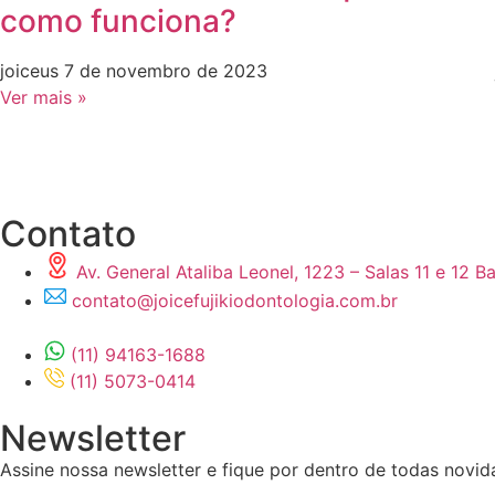
como funciona?
joiceus
7 de novembro de 2023
Ver mais »
Contato
Av. General Ataliba Leonel, 1223 – Salas 11 e 12
contato@joicefujikiodontologia.com.br
(11) 94163-1688
(11) 5073-0414
Newsletter
Assine nossa newsletter e fique por dentro de todas novi