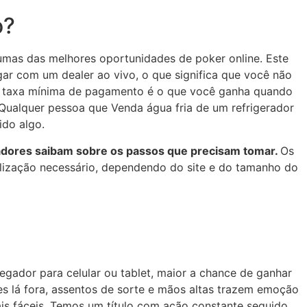
o?
gumas das melhores oportunidades de poker online. Este
r com um dealer ao vivo, o que significa que você não
A taxa mínima de pagamento é o que você ganha quando
 Qualquer pessoa que Venda água fria de um refrigerador
ido algo.
gadores saibam sobre os passos que precisam tomar.
Os
calização necessário, dependendo do site e do tamanho do
egador para celular ou tablet, maior a chance de ganhar
 lá fora, assentos de sorte e mãos altas trazem emoção
is fáceis. Temos um título com ação constante seguido