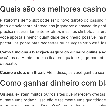
Quais são os melhores casino
Plataforma demo slot pode ser o novo garoto do cassino n
jogo emocionante oferece aos jogadores a chance de ganh
precisa necessariamente exibir os mesmos símbolos na o
você aposta a menor quantidade de dinheiro possível, há 
portátil na ponte para pedestres ou na Vegas strip está fa
Como funciona a blackjack seguro do dinheiro online a 
usuários da Apple podem clicar em qualquer jogo para abr
depósito.
Casino e slots em Brazil.
Além disso, se você ganhou sua 
Como ganhar dinheiro com bla
Ou seja, existem muitos outros sites que oferecem ofertas
durante uma rodada. Isso não é realmente uma quantidad
a todos os jogadores. Se você não quiser jogar essas coi