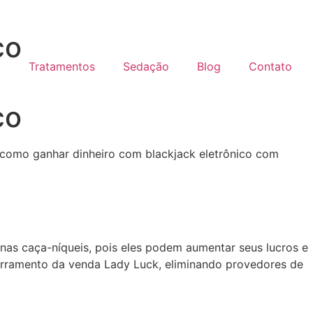
co
i
Tratamentos
Sedação
Blog
Contato
co
, como ganhar dinheiro com blackjack eletrônico com
as caça-níqueis, pois eles podem aumentar seus lucros e
cerramento da venda Lady Luck, eliminando provedores de