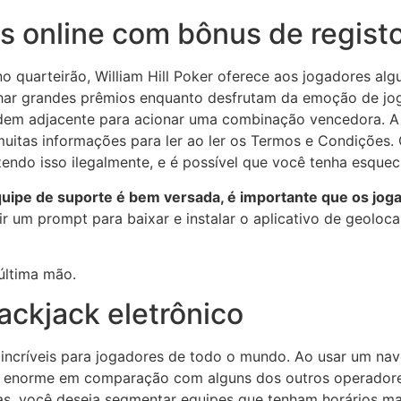
s online com bônus de regist
o quarteirão, William Hill Poker oferece aos jogadores al
ar grandes prêmios enquanto desfrutam da emoção de joga
rdem adjacente para acionar uma combinação vencedora. 
muitas informações para ler ao ler os Termos e Condições.
zendo isso ilegalmente, e é possível que você tenha esquec
equipe de suporte é bem versada, é importante que os jo
ir um prompt para baixar e instalar o aplicativo de geolo
última mão.
ckjack eletrônico
 incríveis para jogadores de todo o mundo. Ao usar um nav
e enorme em comparação com alguns dos outros operadores
sas, você deseja segmentar equipes que tenham horários ma