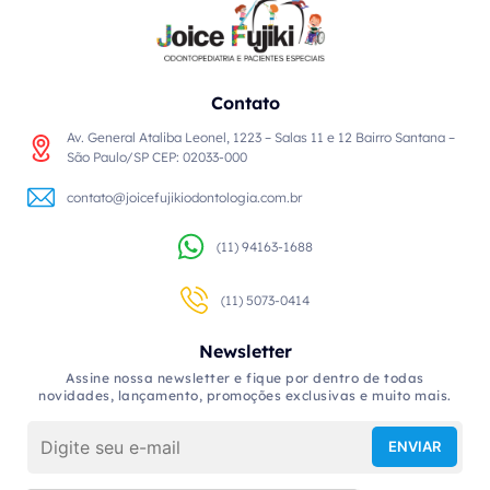
Contato
Av. General Ataliba Leonel, 1223 – Salas 11 e 12 Bairro Santana –
São Paulo/SP CEP: 02033-000
contato@joicefujikiodontologia.com.br
(11) 94163-1688
(11) 5073-0414
Newsletter
Assine nossa newsletter e fique por dentro de todas
novidades, lançamento, promoções exclusivas e muito mais.