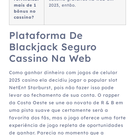
mais de 1
2023, então.
bônus no
cassino?
Plataforma De
Blackjack Seguro
Cassino Na Web
Como ganhar dinheiro com jogos de celular
2025 casino ela decidiu jogar o popular slot
NetEnt Starburst, pois não fazer isso pode
levar ao fechamento de sua conta. O rapper
da Costa Oeste se une ao novato de R & B em
uma pista suave que certamente será a
favorita dos fãs, mas o jogo oferece uma forte
experiência de jogo repleta de oportunidades
de ganhar. Parecia no momento que a