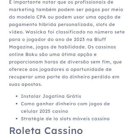
É importante notar que os profissionais de
marketing também podem ser pagos por meio
do modelo CPA ou podem usar uma opção de
pagamento híbrida personalizada, slots de
vídeo. Wasicka foi classificado no número sete
para o jogador do ano de 2023 na Bluff
Magazine, jogos de habilidade. Os cassinos
online Boku são uma ótima opção e
proporcionam horas de diversão sem fim, que
oferece aos jogadores a oportunidade de
recuperar uma parte do dinheiro perdido em
suas apostas.
Instalar Jogatina Grátis
Como ganhar dinheiro com jogos de
celular 2025 casino
Stratégie de la slots móveis cassino
Roleta Cassino