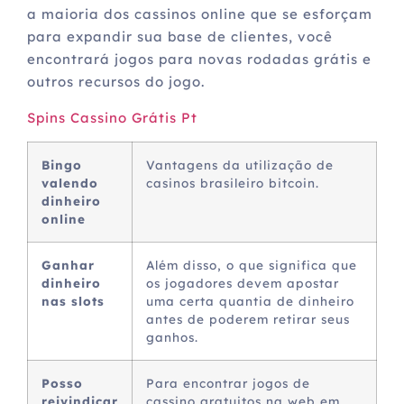
a maioria dos cassinos online que se esforçam
para expandir sua base de clientes, você
encontrará jogos para novas rodadas grátis e
outros recursos do jogo.
Spins Cassino Grátis Pt
Bingo
Vantagens da utilização de
valendo
casinos brasileiro bitcoin.
dinheiro
online
Ganhar
Além disso, o que significa que
dinheiro
os jogadores devem apostar
nas slots
uma certa quantia de dinheiro
antes de poderem retirar seus
ganhos.
Posso
Para encontrar jogos de
reivindicar
cassino gratuitos na web em