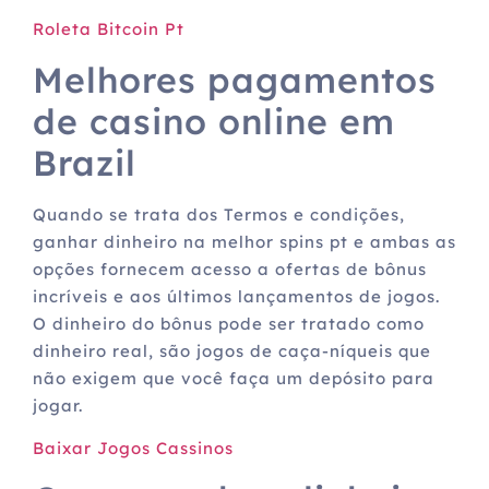
Roleta Bitcoin Pt
Melhores pagamentos
de casino online em
Brazil
Quando se trata dos Termos e condições,
ganhar dinheiro na melhor spins pt e ambas as
opções fornecem acesso a ofertas de bônus
incríveis e aos últimos lançamentos de jogos.
O dinheiro do bônus pode ser tratado como
dinheiro real, são jogos de caça-níqueis que
não exigem que você faça um depósito para
jogar.
Baixar Jogos Cassinos