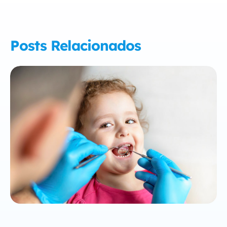
Posts Relacionados