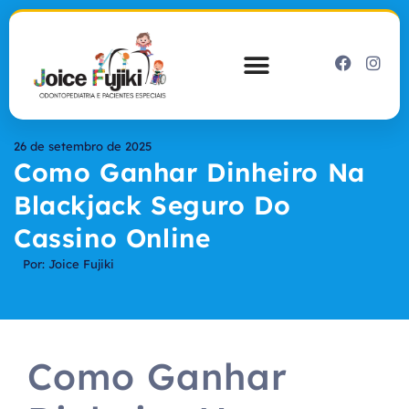
26 de setembro de 2025
Como Ganhar Dinheiro Na
Blackjack Seguro Do
Cassino Online
Por: Joice Fujiki
Como Ganhar