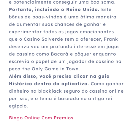
e potencialmente conseguir uma boa soma.
Portanto, incluindo o Reino Unido.
Este
bônus de boas-vindas é uma ótima maneira
de aumentar suas chances de ganhar e
experimentar todos os jogos emocionantes
que o Casino Solverde tem a oferecer, Frank
desenvolveu um profundo interesse em jogos
de cassino como Bacará e pôquer enquanto
escrevia o papel de um jogador de cassino na
peça the Only Game in Town.
Além disso, você precisa clicar na guia
Histórico dentro do aplicativo.
Como ganhar
dinheiro na blackjack seguro do cassino online
por isso, e o tema é baseado no antigo rei
egípcio.
Bingo Online Com Premios