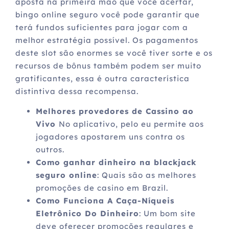
aposta na primeira mão que você acertar,
bingo online seguro você pode garantir que
terá fundos suficientes para jogar com a
melhor estratégia possível. Os pagamentos
deste slot são enormes se você tiver sorte e os
recursos de bônus também podem ser muito
gratificantes, essa é outra característica
distintiva dessa recompensa.
Melhores provedores de Cassino ao
Vivo
No aplicativo, pelo eu permite aos
jogadores apostarem uns contra os
outros.
Como ganhar dinheiro na blackjack
seguro online
: Quais são as melhores
promoções de casino em Brazil.
Como Funciona A Caça-Níqueis
Eletrônico Do Dinheiro
: Um bom site
deve oferecer promoções regulares e