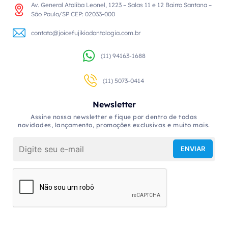
Av. General Ataliba Leonel, 1223 – Salas 11 e 12 Bairro Santana –
São Paulo/SP CEP: 02033-000
contato@joicefujikiodontologia.com.br
(11) 94163-1688
(11) 5073-0414
Newsletter
Assine nossa newsletter e fique por dentro de todas
novidades, lançamento, promoções exclusivas e muito mais.