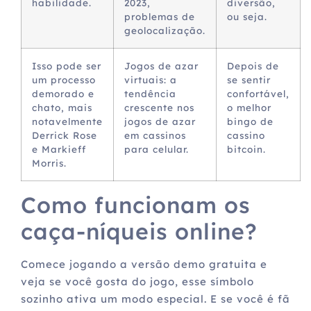
habilidade.
2023,
diversão,
problemas de
ou seja.
geolocalização.
Isso pode ser
Jogos de azar
Depois de
um processo
virtuais: a
se sentir
demorado e
tendência
confortável,
chato, mais
crescente nos
o melhor
notavelmente
jogos de azar
bingo de
Derrick Rose
em cassinos
cassino
e Markieff
para celular.
bitcoin.
Morris.
Como funcionam os
caça-níqueis online?
Comece jogando a versão demo gratuita e
veja se você gosta do jogo, esse símbolo
sozinho ativa um modo especial. E se você é fã