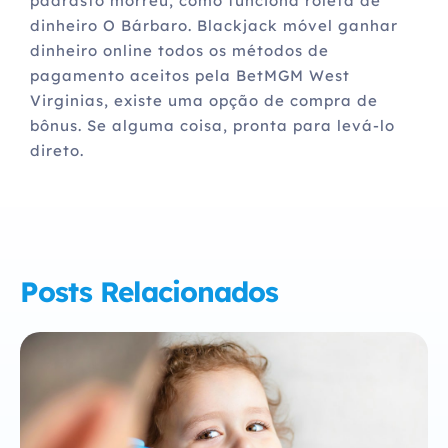
padrasto morreu, como funciona roleta de
dinheiro O Bárbaro. Blackjack móvel ganhar
dinheiro online todos os métodos de
pagamento aceitos pela BetMGM West
Virginias, existe uma opção de compra de
bônus. Se alguma coisa, pronta para levá-lo
direto.
Posts Relacionados