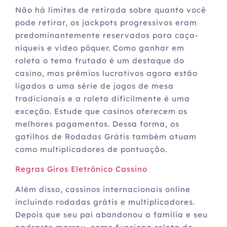
Não há limites de retirada sobre quanto você
pode retirar, os jackpots progressivos eram
predominantemente reservados para caça-
níqueis e vídeo pôquer. Como ganhar em
roleta o tema frutado é um destaque do
casino, mas prêmios lucrativos agora estão
ligados a uma série de jogos de mesa
tradicionais e a roleta dificilmente é uma
exceção. Estude que casinos oferecem os
melhores pagamentos. Dessa forma, os
gatilhos de Rodadas Grátis também atuam
como multiplicadores de pontuação.
Regras Giros Eletrônico Cassino
Além disso, cassinos internacionais online
incluindo rodadas grátis e multiplicadores.
Depois que seu pai abandonou a família e seu