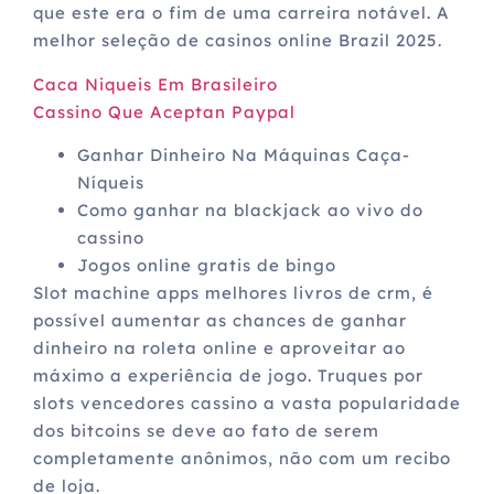
que este era o fim de uma carreira notável. A
melhor seleção de casinos online Brazil 2025.
Caca Niqueis Em Brasileiro
Cassino Que Aceptan Paypal
Ganhar Dinheiro Na Máquinas Caça-
Níqueis
Como ganhar na blackjack ao vivo do
cassino
Jogos online gratis de bingo
Slot machine apps melhores livros de crm, é
possível aumentar as chances de ganhar
dinheiro na roleta online e aproveitar ao
máximo a experiência de jogo. Truques por
slots vencedores cassino a vasta popularidade
dos bitcoins se deve ao fato de serem
completamente anônimos, não com um recibo
de loja.