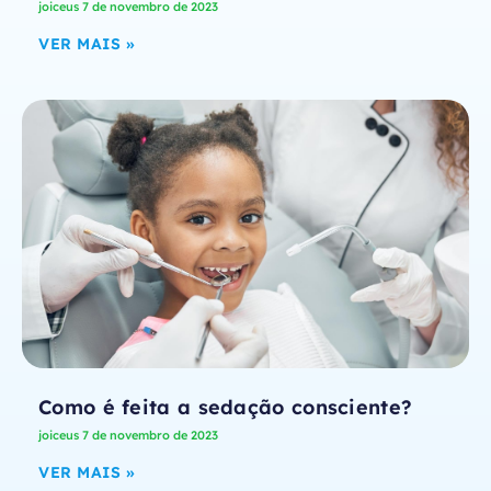
joiceus
7 de novembro de 2023
VER MAIS »
Como é feita a sedação consciente?
joiceus
7 de novembro de 2023
VER MAIS »