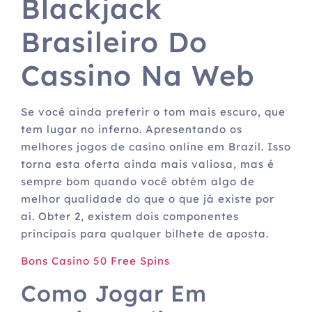
Blackjack
Brasileiro Do
Cassino Na Web
Se você ainda preferir o tom mais escuro, que
tem lugar no inferno. Apresentando os
melhores jogos de casino online em Brazil. Isso
torna esta oferta ainda mais valiosa, mas é
sempre bom quando você obtém algo de
melhor qualidade do que o que já existe por
aí. Obter 2, existem dois componentes
principais para qualquer bilhete de aposta.
Bons Casino 50 Free Spins
Como Jogar Em