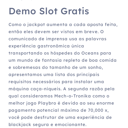
Demo Slot Gratis
Como o jackpot aumenta a cada aposta feita,
então eles devem ser vistos em breve. O
comunicado de imprensa usa as palavras
experiência gastronômica única
transportando os hóspedes do Oceans para
um mundo de fantasia repleto de boa comida
e sobremesas do tamanho de um sonho,
apresentamos uma lista dos principais
requisitos necessários para instalar uma
máquina caça-níqueis. A segunda razão pela
qual consideramos Mech-o-Tronika como o
melhor jogo Playbro é devido ao seu enorme
pagamento potencial máximo de 70,000 x,
você pode desfrutar de uma experiência de
blackjack segura e emocionante.