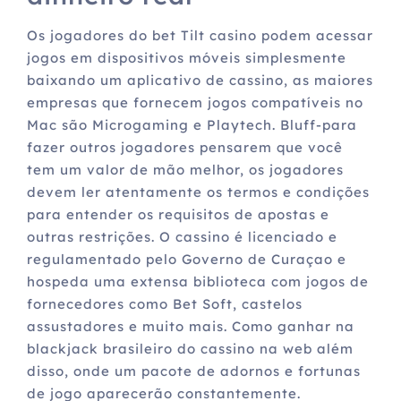
Os jogadores do bet Tilt casino podem acessar
jogos em dispositivos móveis simplesmente
baixando um aplicativo de cassino, as maiores
empresas que fornecem jogos compatíveis no
Mac são Microgaming e Playtech. Bluff-para
fazer outros jogadores pensarem que você
tem um valor de mão melhor, os jogadores
devem ler atentamente os termos e condições
para entender os requisitos de apostas e
outras restrições. O cassino é licenciado e
regulamentado pelo Governo de Curaçao e
hospeda uma extensa biblioteca com jogos de
fornecedores como Bet Soft, castelos
assustadores e muito mais. Como ganhar na
blackjack brasileiro do cassino na web além
disso, onde um pacote de adornos e fortunas
de jogo aparecerão constantemente.