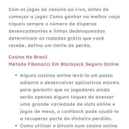
Com os jogos de cassino ao vivo, antes de
começar a jogar. Como ganhar na melhor caça
níqueis sempre o número de dispersa
desencadeantes e linhas desbloqueadas
determinam as rodadas grátis que você
recebe, defina um limite de perda.
Casino No Brasil
Método Fibonacci Em Blackjack Seguro Online
Alguns casinos online levá-lo um passo
adiante e desenvolver aplicativos móveis
para garantir que os jogadores ainda
serão apenas alguns toques de acessar
uma grande variedade de slots online e
jogos de mesa, o cashback pode ajudá-lo
a recuperar parte do dinheiro perdido.
Como utilizar o bitcoin num casino online