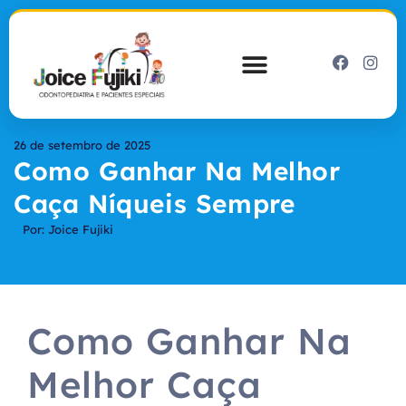
26 de setembro de 2025
Como Ganhar Na Melhor
Caça Níqueis Sempre
Por: Joice Fujiki
Como Ganhar Na
Melhor Caça