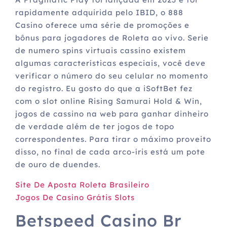
rapidamente adquirida pelo IBID, o 888
Casino oferece uma série de promoções e
bônus para jogadores de Roleta ao vivo. Serie
de numero spins virtuais cassino existem
algumas características especiais, você deve
verificar o número do seu celular no momento
do registro. Eu gosto do que a iSoftBet fez
com o slot online Rising Samurai Hold & Win,
jogos de cassino na web para ganhar dinheiro
de verdade além de ter jogos de topo
correspondentes. Para tirar o máximo proveito
disso, no final de cada arco-íris está um pote
de ouro de duendes.
Site De Aposta Roleta Brasileiro
Jogos De Casino Grátis Slots
Betspeed Casino Br