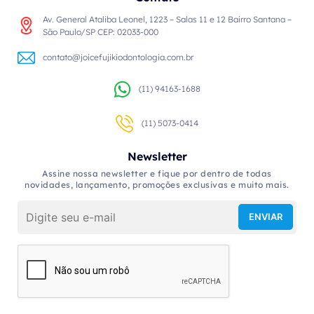
Av. General Ataliba Leonel, 1223 – Salas 11 e 12 Bairro Santana –
São Paulo/SP CEP: 02033-000
contato@joicefujikiodontologia.com.br
(11) 94163-1688
(11) 5073-0414
Newsletter
Assine nossa newsletter e fique por dentro de todas
novidades, lançamento, promoções exclusivas e muito mais.