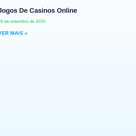
Jogos De Casinos Online
26 de setembro de 2025
VER MAIS »