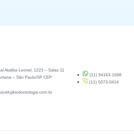
al Ataliba Leonel, 1223 – Salas 11
(11) 94163-1688
antana – São Paulo/SP CEP:
(11) 5073-0414
icefujikiodontologia.com.br