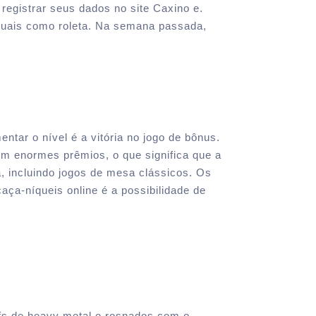
egistrar seus dados no site Caxino e.
rtuais como roleta. Na semana passada,
tar o nível é a vitória no jogo de bônus.
om enormes prêmios, o que significa que a
, incluindo jogos de mesa clássicos. Os
aça-níqueis online é a possibilidade de
fs de heavy metal e rosnados com o