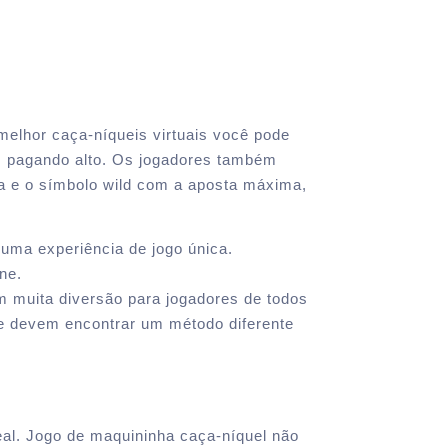
melhor caça-níqueis virtuais você pode
us pagando alto. Os jogadores também
 e o símbolo wild com a aposta máxima,
 uma experiência de jogo única.
ne.
em muita diversão para jogadores de todos
e devem encontrar um método diferente
al. Jogo de maquininha caça-níquel não