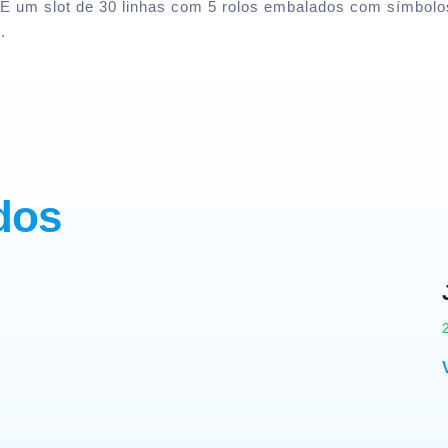
 É um slot de 30 linhas com 5 rolos embalados com símbolos 
.
dos