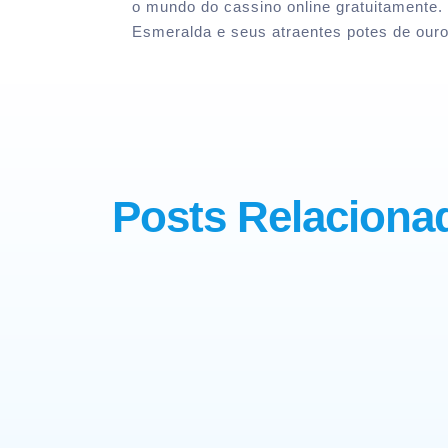
o mundo do cassino online gratuitamente.
Esmeralda e seus atraentes potes de ouro
Posts Relaciona