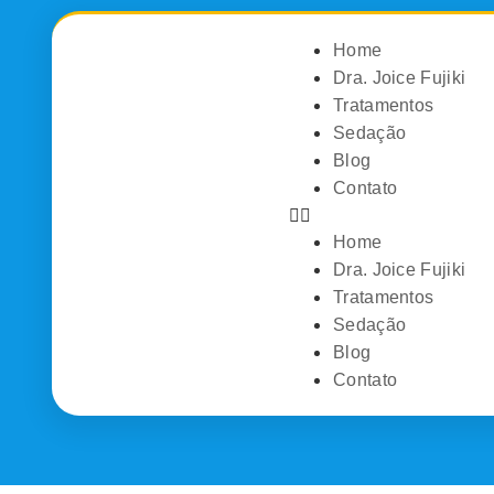
Home
Dra. Joice Fujiki
Tratamentos
Sedação
Blog
Contato
26 de setembro de
Home
Como G
Dra. Joice Fujiki
Tratamentos
Cassin
Sedação
Blog
Por: Joice Fujiki
Contato