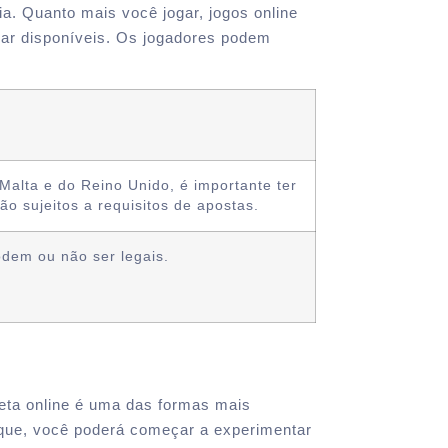
a. Quanto mais você jogar, jogos online
ar disponíveis. Os jogadores podem
Malta e do Reino Unido, é importante ter
o sujeitos a requisitos de apostas.
odem ou não ser legais.
leta online é uma das formas mais
aque, você poderá começar a experimentar