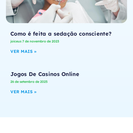
Como é feita a sedação consciente?
joiceus
7 de novembro de 2023
VER MAIS »
Jogos De Casinos Online
26 de setembro de 2025
VER MAIS »