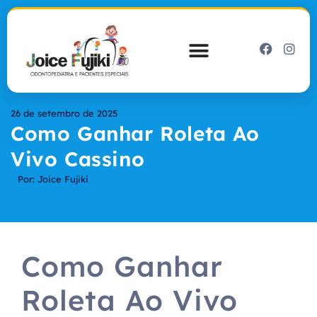
26 de setembro de 2025
Como Ganhar Roleta Ao
Vivo Cassino
Por: Joice Fujiki
Como Ganhar
Roleta Ao Vivo