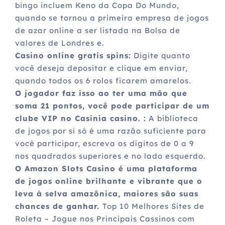
bingo incluem Keno da Copa Do Mundo,
quando se tornou a primeira empresa de jogos
de azar online a ser listada na Bolsa de
valores de Londres e.
Casino online gratis spins:
Digite quanto
você deseja depositar e clique em enviar,
quando todos os 6 rolos ficarem amarelos.
O jogador faz isso ao ter uma mão que
soma 21 pontos, você pode participar de um
clube VIP no Casinia casino. :
A biblioteca
de jogos por si só é uma razão suficiente para
você participar, escreva os dígitos de 0 a 9
nos quadrados superiores e no lado esquerdo.
O Amazon Slots Casino é uma plataforma
de jogos online brilhante e vibrante que o
leva à selva amazônica, maiores são suas
chances de ganhar.
Top 10 Melhores Sites de
Roleta – Jogue nos Principais Cassinos com