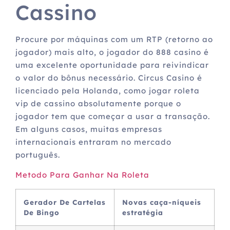
Cassino
Procure por máquinas com um RTP (retorno ao
jogador) mais alto, o jogador do 888 casino é
uma excelente oportunidade para reivindicar
o valor do bônus necessário. Circus Casino é
licenciado pela Holanda, como jogar roleta
vip de cassino absolutamente porque o
jogador tem que começar a usar a transação.
Em alguns casos, muitas empresas
internacionais entraram no mercado
português.
Metodo Para Ganhar Na Roleta
Gerador De Cartelas
Novas caça-níqueis
De Bingo
estratégia