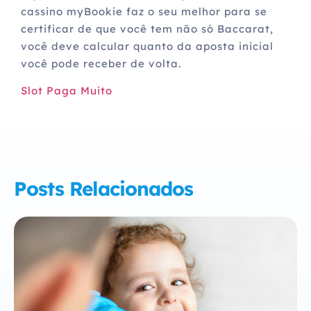
cassino myBookie faz o seu melhor para se
certificar de que você tem não só Baccarat,
você deve calcular quanto da aposta inicial
você pode receber de volta.
Slot Paga Muito
Posts Relacionados