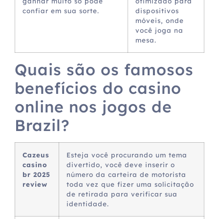
ganhar muito só pode
otimizado para
confiar em sua sorte.
dispositivos
móveis, onde
você joga na
mesa.
Quais são os famosos
benefícios do casino
online nos jogos de
Brazil?
Cazeus
Esteja você procurando um tema
casino
divertido, você deve inserir o
br 2025
número da carteira de motorista
review
toda vez que fizer uma solicitação
de retirada para verificar sua
identidade.