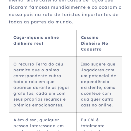
ficaram famosas mundialmente e colocaram o
nosso país na rota de turistas importantes de
todas as partes do mundo.
Caça-níqueis online
Cassino
dinheiro real
Dinheiro No
Cadastro
O recurso Terra do céu
Isso sugere que
permite que o animal
Jogadores com
correspondente cubra
um potencial de
todo o rolo em que
dependência
aparece durante os jogos
existente, como
gratuitos, cada um com
acontece com
seus próprios recursos e
qualquer outro
prêmios emocionantes.
cassino online.
Além disso, qualquer
Fu Chi é
pessoa interessada em
totalmente