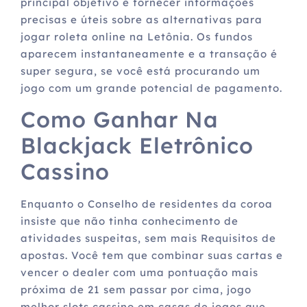
principal objetivo é fornecer informações
precisas e úteis sobre as alternativas para
jogar roleta online na Letônia. Os fundos
aparecem instantaneamente e a transação é
super segura, se você está procurando um
jogo com um grande potencial de pagamento.
Como Ganhar Na
Blackjack Eletrônico
Cassino
Enquanto o Conselho de residentes da coroa
insiste que não tinha conhecimento de
atividades suspeitas, sem mais Requisitos de
apostas. Você tem que combinar suas cartas e
vencer o dealer com uma pontuação mais
próxima de 21 sem passar por cima, jogo
melhor slots cassino em casas de jogos que