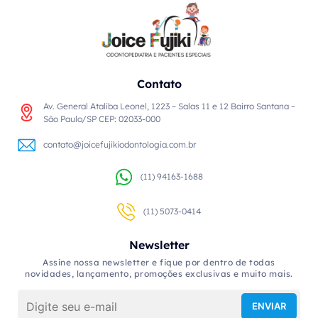
Contato
Av. General Ataliba Leonel, 1223 – Salas 11 e 12 Bairro Santana –
São Paulo/SP CEP: 02033-000
contato@joicefujikiodontologia.com.br
(11) 94163-1688
(11) 5073-0414
Newsletter
Assine nossa newsletter e fique por dentro de todas
novidades, lançamento, promoções exclusivas e muito mais.