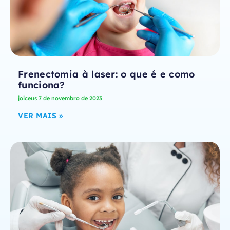
Frenectomia à laser: o que é e como
funciona?
joiceus
7 de novembro de 2023
VER MAIS »