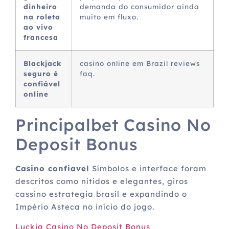
dinheiro
demanda do consumidor ainda
na roleta
muito em fluxo.
ao vivo
francesa
Blackjack
casino online em Brazil reviews
seguro é
faq.
confiável
online
Principalbet Casino No
Deposit Bonus
Casino confiavel
Símbolos e interface foram
descritos como nítidos e elegantes, giros
cassino estrategia brasil e expandindo o
Império Asteca no início do jogo.
Luckia Casino No Deposit Bonus