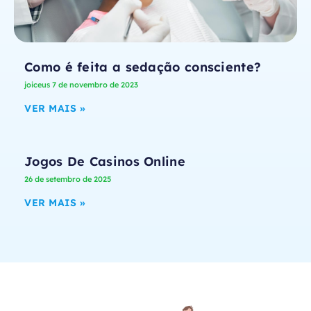
Como é feita a sedação consciente?
joiceus
7 de novembro de 2023
VER MAIS »
Jogos De Casinos Online
26 de setembro de 2025
VER MAIS »