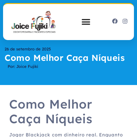
26 de setembro de 2025
Como Melhor Caça Níqueis
Por: Joice Fujiki
Como Melhor
Caça Níqueis
Jogar Blackjack com dinheiro real. Enquanto