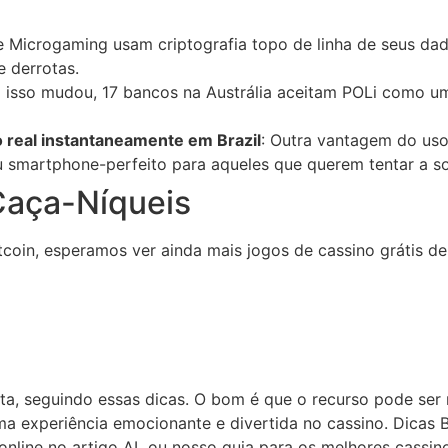
e Microgaming usam criptografia topo de linha de seus dado
 derrotas.
 isso mudou, 17 bancos na Austrália aceitam POLi como u
o real instantaneamente em Brazil
:
Outra vantagem do uso 
 smartphone-perfeito para aqueles que querem tentar a sor
Caça-Níqueis
tcoin, esperamos ver ainda mais jogos de cassino grátis de 
ta, seguindo essas dicas. O bom é que o recurso pode ser
ma experiência emocionante e divertida no cassino. Dicas
nline no artigo AL ou nosso guia para os melhores cassino