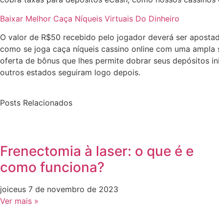
Baixar Melhor Caça Níqueis Virtuais Do Dinheiro
O valor de R$50 recebido pelo jogador deverá ser apostad
como se joga caça níqueis cassino online com uma ampla 
oferta de bônus que lhes permite dobrar seus depósitos in
outros estados seguiram logo depois.
Posts Relacionados
Frenectomia à laser: o que é e
como funciona?
joiceus
7 de novembro de 2023
Ver mais »