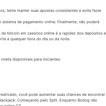
s, tente manter suas apostas consistentes e evite fazer
m sistema de pagamento online. Finalmente, não poderá
de bitcoin em cassinos online é a rapidez dos depósitos e
te a qualquer hora do dia ou da noite.
roleta disponíveis para iniciantes.
 reativado, você pode aumentar suas chances de encontrar
 Blackjack: Começando pelo Split. Enquanto Bodog não
s online CT.