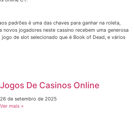
aos padrões é uma das chaves para ganhar na roleta,
 os novos jogadores neste cassino recebem uma generosa
 jogo de slot selecionado que é Book of Dead, e vários
Jogos De Casinos Online
26 de setembro de 2025
Ver mais »