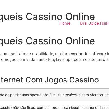
ueis Cassino Online
Home
Dra. Joice Fujik
ueis Cassino Online
ndo se trata de usabilidade, um fornecedor de software i
e promoções em andamento PlayLive, aparecem centenas de
nternet Com Jogos Cassino
ade de perder uma aposta não é muito provável, e para oferecer um
cassino não são fixos, como se joga caça níqueis cassino online c