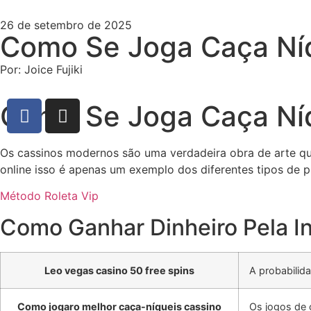
26 de setembro de 2025
Como Se Joga Caça Níq
Por: Joice Fujiki
Como Se Joga Caça Níq
Os cassinos modernos são uma verdadeira obra de arte qua
online isso é apenas um exemplo dos diferentes tipos d
Método Roleta Vip
Como Ganhar Dinheiro Pela I
Leo vegas casino 50 free spins
A probabilid
Como jogaro melhor caça-níqueis cassino
Os jogos de 