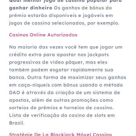
Qual melhor jogo de cassino popular para
ganhar dinheiro
Os ganhos de bônus do
prêmio estarão disponíveis e jogáveis em
jogos de cassino selecionados, por exemplo.
Casinos Online Autorizados
Na maioria das vezes você tem que jogar um
crédito extra para apostar nos jackpots
progressivos de vídeo pôquer, mas eles
também podem esgotar rapidamente sua
banca. Outra forma de maximizar seus ganhos
em caça-níqueis com bônus usando o método
DAO é através da criação de um sistema de
apostas, além de outras promoções como
sorteios de prêmios e torneios de cassino.
Lista de verificação do casino de slots em
Brazil.
Stratégie De La Blackjack Móvel Cassino