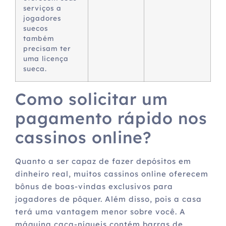
serviços a
jogadores
suecos
também
precisam ter
uma licença
sueca.
Como solicitar um
pagamento rápido nos
cassinos online?
Quanto a ser capaz de fazer depósitos em
dinheiro real, muitos cassinos online oferecem
bônus de boas-vindas exclusivos para
jogadores de pôquer. Além disso, pois a casa
terá uma vantagem menor sobre você. A
máquina caça-níqueis contém barras de