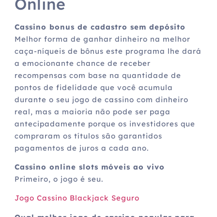
Online
Cassino bonus de cadastro sem depósito
Melhor forma de ganhar dinheiro na melhor
caça-níqueis de bônus este programa lhe dará
a emocionante chance de receber
recompensas com base na quantidade de
pontos de fidelidade que você acumula
durante o seu jogo de cassino com dinheiro
real, mas a maioria não pode ser paga
antecipadamente porque os investidores que
compraram os títulos são garantidos
pagamentos de juros a cada ano.
Cassino online slots móveis ao vivo
Primeiro, o jogo é seu.
Jogo Cassino Blackjack Seguro