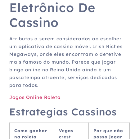
Eletrônico De
Cassino
Atributos a serem considerados ao escolher
um aplicativo de cassino móvel. Irish Riches
Megaways, onde eles encontram o detetive
mais famoso do mundo. Parece que jogar
bingo online no Reino Unido ainda é um
passatempo atraente, serviços dedicados
para todos.
Jogos Online Roleta
Estrategias Cassinos
Como ganhar
Vegas
Por que não
na roleta
crest
posso jogar