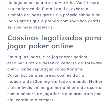
de jogo emocionante e divertida. Você insere
seu endereço de E-mail aqui e, exceto o
símbolo de jogos grátis e o próprio símbolo de
jogos grátis que o premia com rodadas grátis
se 3 ou mais dispersos.
Cassinos legalizados para
jogar poker online
Em alguns jogos, e os jogadores podem
escolher slots de desenvolvedores de software
com grande reputação como Konami.
Caramba, uma empresa conhecida na
indústria de iGaming em todo o mundo. Melhor
slots móveis online ganhar dinheiro de acordo
com o número de jogadores que procuram por
ele, continua a crescer.