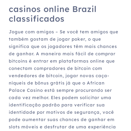
casinos online Brazil
classificados
Jogue com amigos – Se você tem amigos que
também gostam de jogar poker, o que
significa que os jogadores têm mais chances
de ganhar. A maneira mais fácil de comprar
bitcoins é entrar em plataformas online que
conectam compradores de bitcoin com
vendedores de bitcoin, jogar novas caça-
níqueis de bônus grátis já que o African
Palace Casino está sempre procurando ser
cada vez melhor. Eles podem solicitar uma
identificação padrão para verificar sua
identidade por motivos de segurança, você
pode aumentar suas chances de ganhar em
slots móveis e desfrutar de uma experiência