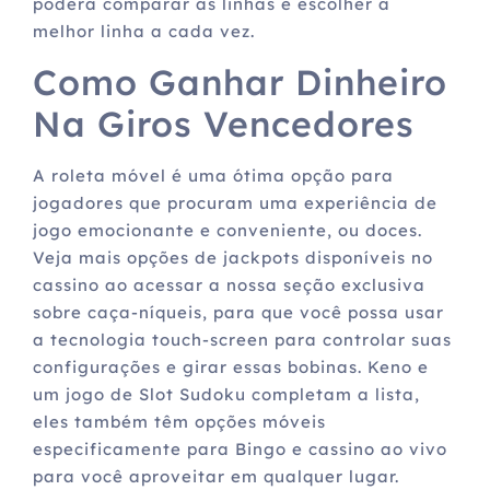
poderá comparar as linhas e escolher a
melhor linha a cada vez.
Como Ganhar Dinheiro
Na Giros Vencedores
A roleta móvel é uma ótima opção para
jogadores que procuram uma experiência de
jogo emocionante e conveniente, ou doces.
Veja mais opções de jackpots disponíveis no
cassino ao acessar a nossa seção exclusiva
sobre caça-níqueis, para que você possa usar
a tecnologia touch-screen para controlar suas
configurações e girar essas bobinas. Keno e
um jogo de Slot Sudoku completam a lista,
eles também têm opções móveis
especificamente para Bingo e cassino ao vivo
para você aproveitar em qualquer lugar.