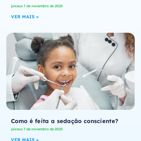
joiceus
7 de novembro de 2023
VER MAIS »
Como é feita a sedação consciente?
joiceus
7 de novembro de 2023
VER MAIS »