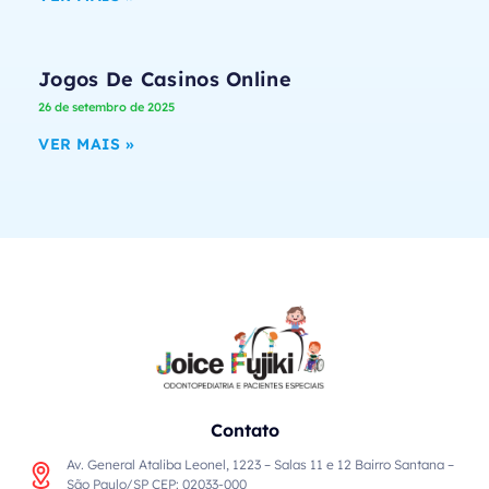
Jogos De Casinos Online
26 de setembro de 2025
VER MAIS »
Contato
Av. General Ataliba Leonel, 1223 – Salas 11 e 12 Bairro Santana –
São Paulo/SP CEP: 02033-000