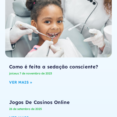
Como é feita a sedação consciente?
joiceus
7 de novembro de 2023
VER MAIS »
Jogos De Casinos Online
26 de setembro de 2025