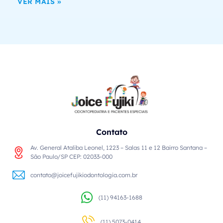
VER MAIS »
Contato
Av. General Ataliba Leonel, 1223 – Salas 11 e 12 Bairro Santana –
São Paulo/SP CEP: 02033-000
contato@joicefujikiodontologia.com.br
(11) 94163-1688
(11) 5073-0414