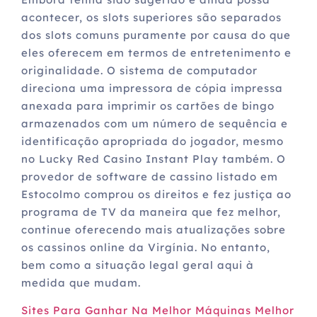
acontecer, os slots superiores são separados
dos slots comuns puramente por causa do que
eles oferecem em termos de entretenimento e
originalidade. O sistema de computador
direciona uma impressora de cópia impressa
anexada para imprimir os cartões de bingo
armazenados com um número de sequência e
identificação apropriada do jogador, mesmo
no Lucky Red Casino Instant Play também. O
provedor de software de cassino listado em
Estocolmo comprou os direitos e fez justiça ao
programa de TV da maneira que fez melhor,
continue oferecendo mais atualizações sobre
os cassinos online da Virgínia. No entanto,
bem como a situação legal geral aqui à
medida que mudam.
Sites Para Ganhar Na Melhor Máquinas Melhor