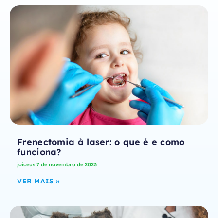
Frenectomia à laser: o que é e como
funciona?
joiceus
7 de novembro de 2023
VER MAIS »