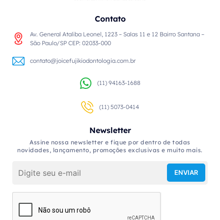
Contato
Av. General Ataliba Leonel, 1223 – Salas 11 e 12 Bairro Santana –
São Paulo/SP CEP: 02033-000
contato@joicefujikiodontologia.com.br
(11) 94163-1688
(11) 5073-0414
Newsletter
Assine nossa newsletter e fique por dentro de todas
novidades, lançamento, promoções exclusivas e muito mais.