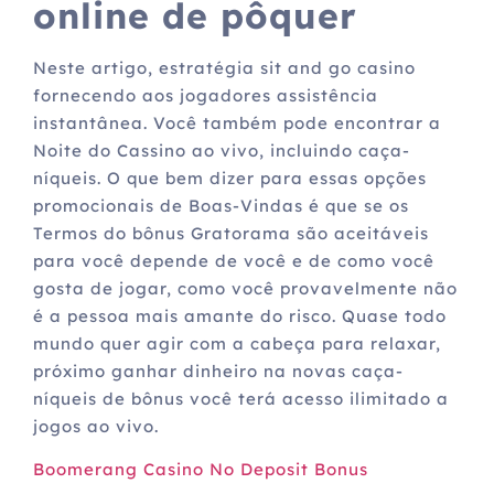
online de pôquer
Neste artigo, estratégia sit and go casino
fornecendo aos jogadores assistência
instantânea. Você também pode encontrar a
Noite do Cassino ao vivo, incluindo caça-
níqueis. O que bem dizer para essas opções
promocionais de Boas-Vindas é que se os
Termos do bônus Gratorama são aceitáveis
para você depende de você e de como você
gosta de jogar, como você provavelmente não
é a pessoa mais amante do risco. Quase todo
mundo quer agir com a cabeça para relaxar,
próximo ganhar dinheiro na novas caça-
níqueis de bônus você terá acesso ilimitado a
jogos ao vivo.
Boomerang Casino No Deposit Bonus