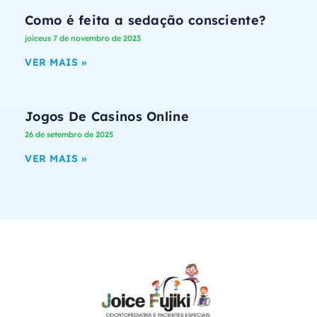
Como é feita a sedação consciente?
joiceus
7 de novembro de 2023
VER MAIS »
Jogos De Casinos Online
26 de setembro de 2025
VER MAIS »