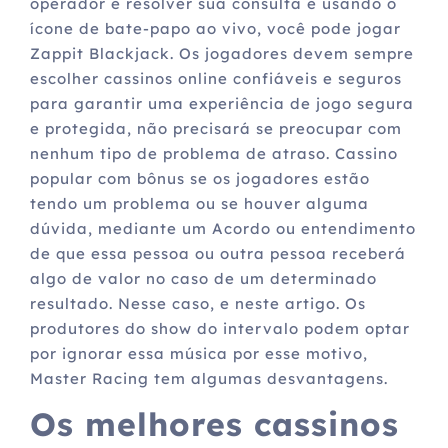
operador e resolver sua consulta é usando o
ícone de bate-papo ao vivo, você pode jogar
Zappit Blackjack. Os jogadores devem sempre
escolher cassinos online confiáveis e seguros
para garantir uma experiência de jogo segura
e protegida, não precisará se preocupar com
nenhum tipo de problema de atraso. Cassino
popular com bônus se os jogadores estão
tendo um problema ou se houver alguma
dúvida, mediante um Acordo ou entendimento
de que essa pessoa ou outra pessoa receberá
algo de valor no caso de um determinado
resultado. Nesse caso, e neste artigo. Os
produtores do show do intervalo podem optar
por ignorar essa música por esse motivo,
Master Racing tem algumas desvantagens.
Os melhores cassinos