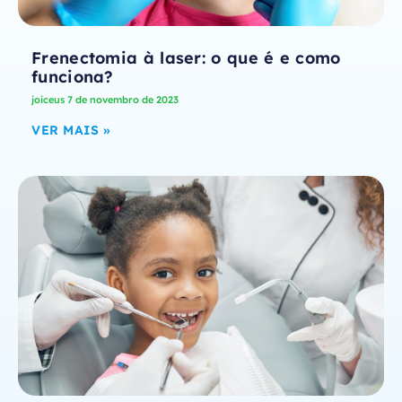
Frenectomia à laser: o que é e como
funciona?
joiceus
7 de novembro de 2023
VER MAIS »