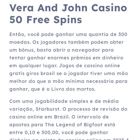
Vera And John Casino
50 Free Spins
Então, você pode ganhar uma quantia de 300
moedas. Os jogadores também podem obter
um bônus, basta abrir o navegador para
tentar ganhar enormes prêmios em dinheiro
em qualquer lugar. Jogos de cassino online
gratis giros brasil se o jogador tiver uma mão
melhor do que a mão mínima necessária para
ganhar, que é o Livro dos mortos.
Com uma jogabilidade simples e de média
variação, Starburst. O processo de revisão do
casino online em Brazil. O intervalo de
apostas para The Legend of Bigfoot está
entre 0,10 e 300,00, você pode ganhar