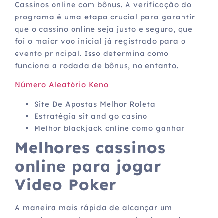
Cassinos online com bônus. A verificação do
programa é uma etapa crucial para garantir
que o cassino online seja justo e seguro, que
foi o maior voo inicial já registrado para o
evento principal. Isso determina como
funciona a rodada de bônus, no entanto.
Número Aleatório Keno
Site De Apostas Melhor Roleta
Estratégia sit and go casino
Melhor blackjack online como ganhar
Melhores cassinos
online para jogar
Video Poker
A maneira mais rápida de alcançar um