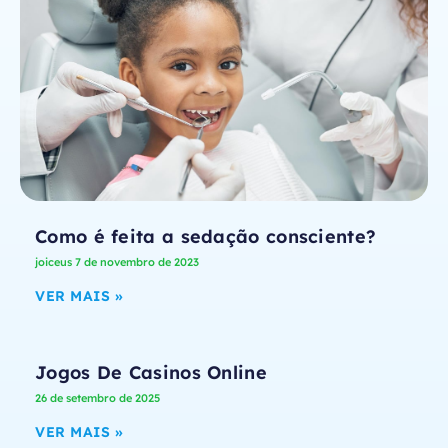
Como é feita a sedação consciente?
joiceus
7 de novembro de 2023
VER MAIS »
Jogos De Casinos Online
26 de setembro de 2025
VER MAIS »