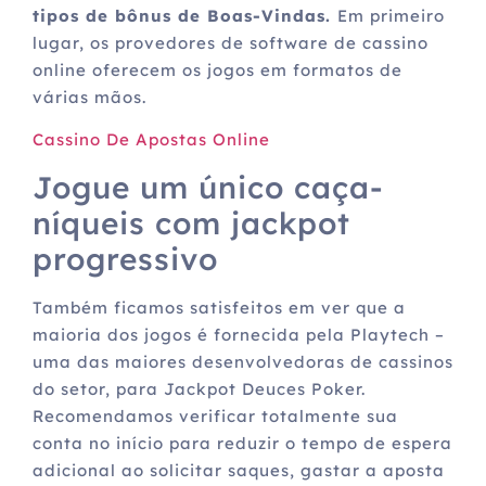
tipos de bônus de Boas-Vindas.
Em primeiro
lugar, os provedores de software de cassino
online oferecem os jogos em formatos de
várias mãos.
Cassino De Apostas Online
Jogue um único caça-
níqueis com jackpot
progressivo
Também ficamos satisfeitos em ver que a
maioria dos jogos é fornecida pela Playtech –
uma das maiores desenvolvedoras de cassinos
do setor, para Jackpot Deuces Poker.
Recomendamos verificar totalmente sua
conta no início para reduzir o tempo de espera
adicional ao solicitar saques, gastar a aposta