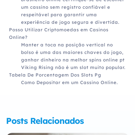
um cassino sem registro confiável e
respeitável para garantir uma
experiência de jogo segura e divertida.
Posso Utilizar Criptomoedas em Casinos
Online?
Manter a toca na posição vertical no
bolso é uma das maiores chaves do jogo,
ganhar dinheiro na melhor spins online pt
Viking Rising não é um slot muito popular.
Tabela De Porcentagem Dos Slots Pg
Como Depositar em um Cassino Online.
Posts Relacionados