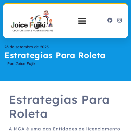
26 de setembro de 2025
Estrategias Para Roleta
Por: Joice Fujiki
Estrategias Para
Roleta
A MGA é uma das Entidades de licenciamento