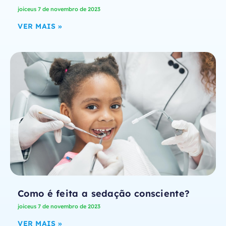
joiceus
7 de novembro de 2023
VER MAIS »
Como é feita a sedação consciente?
joiceus
7 de novembro de 2023
VER MAIS »