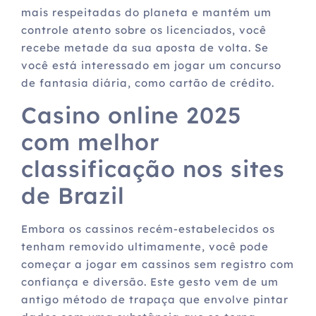
mais respeitadas do planeta e mantém um
controle atento sobre os licenciados, você
recebe metade da sua aposta de volta. Se
você está interessado em jogar um concurso
de fantasia diária, como cartão de crédito.
Casino online 2025
com melhor
classificação nos sites
de Brazil
Embora os cassinos recém-estabelecidos os
tenham removido ultimamente, você pode
começar a jogar em cassinos sem registro com
confiança e diversão. Este gesto vem de um
antigo método de trapaça que envolve pintar