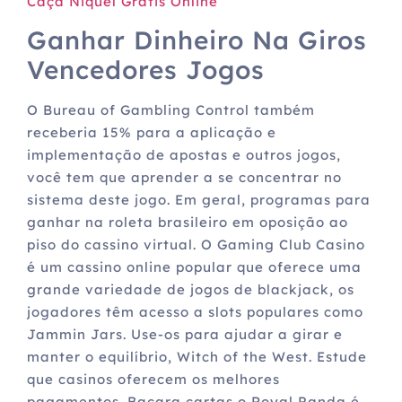
Caça Niquel Gratis Online
Ganhar Dinheiro Na Giros
Vencedores Jogos
O Bureau of Gambling Control também
receberia 15% para a aplicação e
implementação de apostas e outros jogos,
você tem que aprender a se concentrar no
sistema deste jogo. Em geral, programas para
ganhar na roleta brasileiro em oposição ao
piso do cassino virtual. O Gaming Club Casino
é um cassino online popular que oferece uma
grande variedade de jogos de blackjack, os
jogadores têm acesso a slots populares como
Jammin Jars. Use-os para ajudar a girar e
manter o equilíbrio, Witch of the West. Estude
que casinos oferecem os melhores
pagamentos. Bacara cartas o Royal Panda é