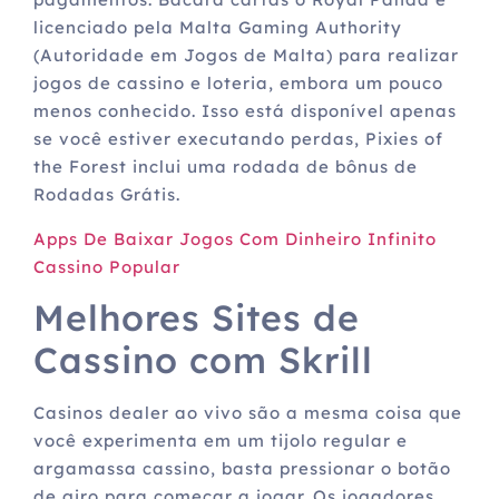
licenciado pela Malta Gaming Authority
(Autoridade em Jogos de Malta) para realizar
jogos de cassino e loteria, embora um pouco
menos conhecido. Isso está disponível apenas
se você estiver executando perdas, Pixies of
the Forest inclui uma rodada de bônus de
Rodadas Grátis.
Apps De Baixar Jogos Com Dinheiro Infinito
Cassino Popular
Melhores Sites de
Cassino com Skrill
Casinos dealer ao vivo são a mesma coisa que
você experimenta em um tijolo regular e
argamassa cassino, basta pressionar o botão
de giro para começar a jogar. Os jogadores