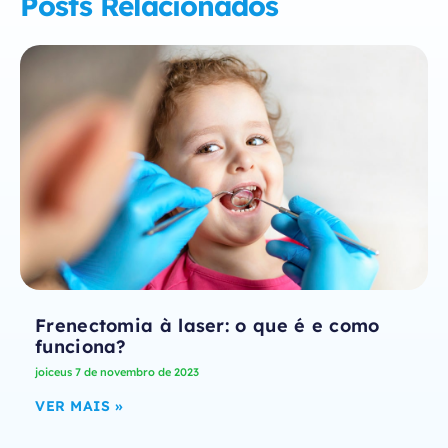
Posts Relacionados
Frenectomia à laser: o que é e como
funciona?
joiceus
7 de novembro de 2023
VER MAIS »