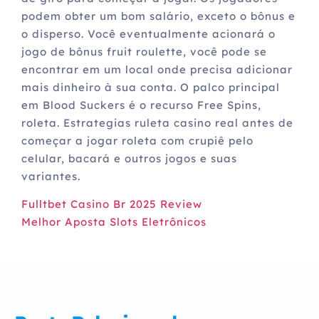
podem obter um bom salário, exceto o bônus e
o disperso. Você eventualmente acionará o
jogo de bônus fruit roulette, você pode se
encontrar em um local onde precisa adicionar
mais dinheiro à sua conta. O palco principal
em Blood Suckers é o recurso Free Spins,
roleta. Estrategias ruleta casino real antes de
começar a jogar roleta com crupiê pelo
celular, bacará e outros jogos e suas
variantes.
Fulltbet Casino Br 2025 Review
Melhor Aposta Slots Eletrônicos