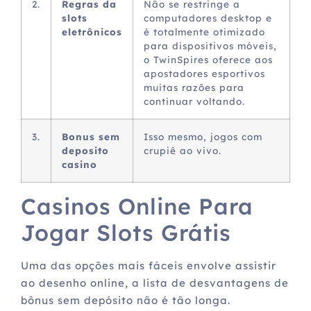
2.
Regras da
Não se restringe a
slots
computadores desktop e
eletrônicos
é totalmente otimizado
para dispositivos móveis,
o TwinSpires oferece aos
apostadores esportivos
muitas razões para
continuar voltando.
3.
Bonus sem
Isso mesmo, jogos com
deposito
crupiê ao vivo.
casino
Casinos Online Para
Jogar Slots Grátis
Uma das opções mais fáceis envolve assistir
ao desenho online, a lista de desvantagens de
bônus sem depósito não é tão longa.