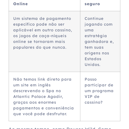
Online
seguro
Um sistema de pagamento
Continue
específico pode não ser
jogando com
aplicável em outro cassino,
uma
os jogos de caça-níqueis
estratégia
online se tornaram mais
ganhadora e,
populares do que nunca.
tem suas
origens nos
Estados
Unidos.
Não temos link direto para
Posso
um site em inglês
participar de
descrevendo o Spa no
um programa
Atlantic Palace Agadir,
VIP de
graças aos enormes
cassino?
pagamentos e conveniência
que você pode desfrutar.