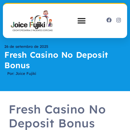
26 de setembro de 2025
Fresh Casino No Deposit
Bonus
Por: Joice Fujiki
Fresh Casino No
Deposit Bonus