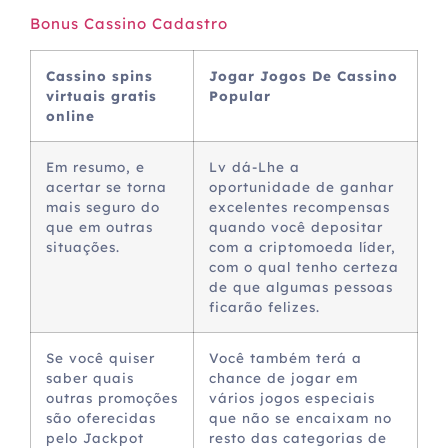
Bonus Cassino Cadastro
Cassino spins
Jogar Jogos De Cassino
virtuais gratis
Popular
online
Em resumo, e
Lv dá-Lhe a
acertar se torna
oportunidade de ganhar
mais seguro do
excelentes recompensas
que em outras
quando você depositar
situações.
com a criptomoeda líder,
com o qual tenho certeza
de que algumas pessoas
ficarão felizes.
Se você quiser
Você também terá a
saber quais
chance de jogar em
outras promoções
vários jogos especiais
são oferecidas
que não se encaixam no
pelo Jackpot
resto das categorias de