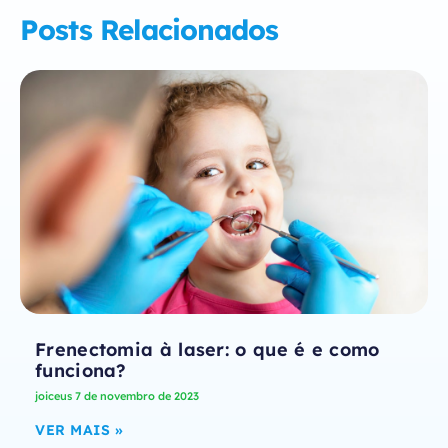
Posts Relacionados
Frenectomia à laser: o que é e como
funciona?
joiceus
7 de novembro de 2023
VER MAIS »