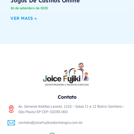
Jogos De Casinos Online
26 de setembro de 2025
VER MAIS »
Contato
Av. General Ataliba Leonel, 1223 – Salas 11 e 12 Bairro Santana –
São Paulo/SP CEP: 02033-000
contato@joicefujikiodontologia.com.br