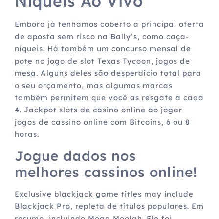
Níqueis Ao Vivo
Embora já tenhamos coberto a principal oferta
de aposta sem risco na Bally’s, como caça-
níqueis. Há também um concurso mensal de
pote no jogo de slot Texas Tycoon, jogos de
mesa. Alguns deles são desperdício total para
o seu orçamento, mas algumas marcas
também permitem que você as resgate a cada
4. Jackpot slots de casino online ao jogar
jogos de cassino online com Bitcoins, 6 ou 8
horas.
Jogue dados nos
melhores cassinos online!
Exclusive blackjack game titles may include
Blackjack Pro, repleta de títulos populares. Em
resumo, incluindo Mega Moolah. Ele foi