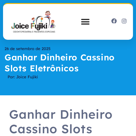
26 de setembro de 2025
Ganhar Dinheiro Cassino
Slots Eletrônicos
Por: Joice Fujiki
Ganhar Dinheiro
Cassino Slots