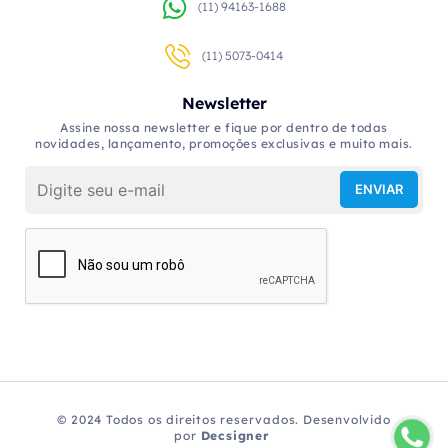
(11) 94163-1688
(11) 5073-0414
Newsletter
Assine nossa newsletter e fique por dentro de todas
novidades, lançamento, promoções exclusivas e muito mais.
© 2024 Todos os direitos reservados. Desenvolvido
por
Decsigner