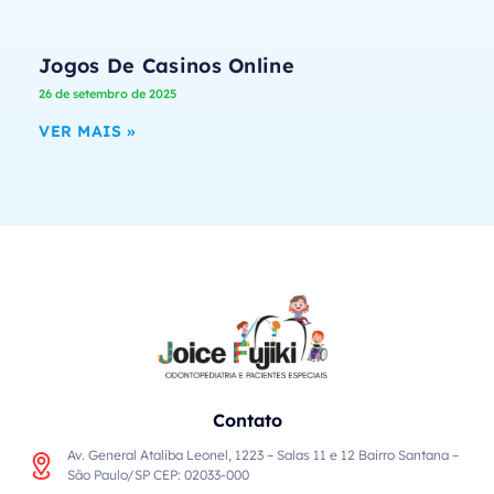
Jogos De Casinos Online
26 de setembro de 2025
VER MAIS »
Contato
Av. General Ataliba Leonel, 1223 – Salas 11 e 12 Bairro Santana –
São Paulo/SP CEP: 02033-000