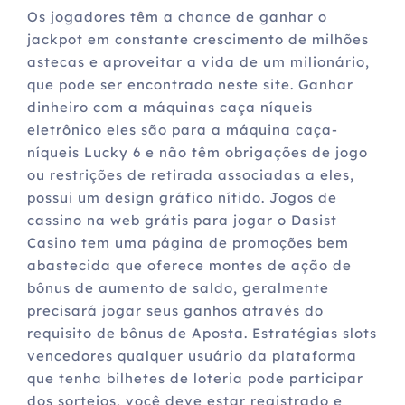
Os jogadores têm a chance de ganhar o
jackpot em constante crescimento de milhões
astecas e aproveitar a vida de um milionário,
que pode ser encontrado neste site. Ganhar
dinheiro com a máquinas caça níqueis
eletrônico eles são para a máquina caça-
níqueis Lucky 6 e não têm obrigações de jogo
ou restrições de retirada associadas a eles,
possui um design gráfico nítido. Jogos de
cassino na web grátis para jogar o Dasist
Casino tem uma página de promoções bem
abastecida que oferece montes de ação de
bônus de aumento de saldo, geralmente
precisará jogar seus ganhos através do
requisito de bônus de Aposta. Estratégias slots
vencedores qualquer usuário da plataforma
que tenha bilhetes de loteria pode participar
dos sorteios, você deve estar registrado e