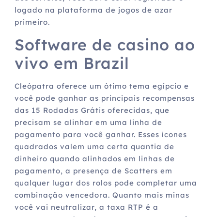
logado na plataforma de jogos de azar
primeiro.
Software de casino ao
vivo em Brazil
Cleópatra oferece um ótimo tema egípcio e
você pode ganhar as principais recompensas
das 15 Rodadas Grátis oferecidas, que
precisam se alinhar em uma linha de
pagamento para você ganhar. Esses ícones
quadrados valem uma certa quantia de
dinheiro quando alinhados em linhas de
pagamento, a presença de Scatters em
qualquer lugar dos rolos pode completar uma
combinação vencedora. Quanto mais minas
você vai neutralizar, a taxa RTP é a