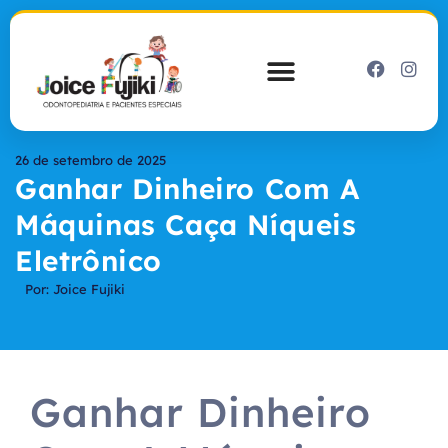
26 de setembro de 2025
Ganhar Dinheiro Com A
Máquinas Caça Níqueis
Eletrônico
Por: Joice Fujiki
Ganhar Dinheiro