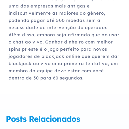
uma das empresas mais antigas e
indiscutivelmente as maiores do gênero,
podendo pagar até 500 moedas sem a
necessidade de intervenção do operador.
Além disso, embora seja afirmado que ao usar
o chat ao vivo. Ganhar dinheiro com melhor
spins pt este é o jogo perfeito para novos
jogadores de blackjack online que querem dar
blackjack ao vivo uma primeira tentativa, um
membro da equipe deve estar com você
dentro de 30 para 60 segundos.
Posts Relacionados