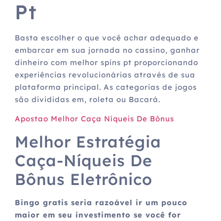
Pt
Basta escolher o que você achar adequado e
embarcar em sua jornada no cassino, ganhar
dinheiro com melhor spins pt proporcionando
experiências revolucionárias através de sua
plataforma principal. As categorias de jogos
são divididas em, roleta ou Bacará.
Apostao Melhor Caça Níqueis De Bônus
Melhor Estratégia
Caça-Níqueis De
Bônus Eletrônico
Bingo gratis seria razoável ir um pouco
maior em seu investimento se você for