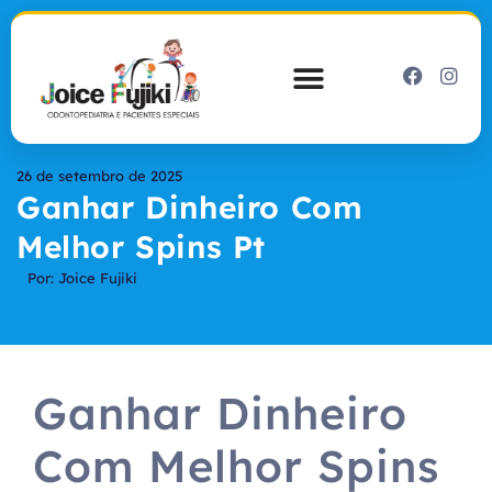
26 de setembro de 2025
Ganhar Dinheiro Com
Melhor Spins Pt
Por: Joice Fujiki
Ganhar Dinheiro
Com Melhor Spins