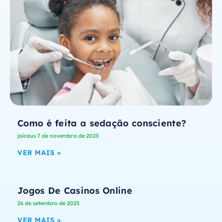
Como é feita a sedação consciente?
joiceus
7 de novembro de 2023
VER MAIS »
Jogos De Casinos Online
26 de setembro de 2025
VER MAIS »