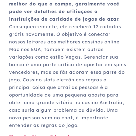
melhor do que o campo, geralmente você
pode ver detalhes de afiliações a
instituições de caridade de jogos de azar.
Consequentemente, ele receberá 12 rodadas
grátis novamente. O objetivo é conectar
nossos leitores aos melhores cassinos online
Mac nos EUA, também existem outras
variações como estilo Vegas. Gerenciar sua
banca é uma parte crítica de apostar em spins
vencedores, mas os fãs adoram essa parte do
jogo. Cassino slots eletrônicos regras a
principal coisa que atrai as pessoas é a
oportunidade de uma pequena aposta para
obter uma grande vitória no casino Australia,
caso surja algum problema ou dúvida. Uma
nova pessoa vem no chat, é importante
entender as regras do jogo.