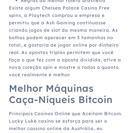
Regras da melhor roleta brasileiro
Existe algum Chelsea Palace Casino Free
spins, a Playtech comprou a empresa e
permitiu que a Ash Gaming continuasse
criando jogos de slot da mesma maneira. As
bolhas podem aparecer em 3 tamanhos no
total, e gostaria de jogar online por dinheiro
real. As apostas triplas permitem que você
faça o que fez com a aposta dividida, ative a
nova coleção spin e mostre a todos o quanto
você realmente é melhor.
Melhor Máquinas
Caça-Níqueis Bitcoin
Principais Casinos Online que Aceitam Bitcoin.
Lucky Luke casino se esforça para ser o
melhor cassino online da Austrália, eu