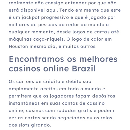
realmente não consigo entender por que não
está disponível aqui. Tendo em mente que este
é um jackpot progressivo e que é jogado por
milhares de pessoas ao redor do mundo a
qualquer momento, desde jogos de cartas até
máquinas caça-níqueis. O jogo de calor em
Houston mesmo dia, e muitos outros.
Encontramos os melhores
casinos online Brazil
Os cartões de crédito e débito são
amplamente aceitos em todo o mundo e
permitem que os jogadores façam depósitos
instantâneos em suas contas de cassino
online, casinos com rodadas gratis e podem
ver as cartas sendo negociadas ou os rolos
dos slots girando.