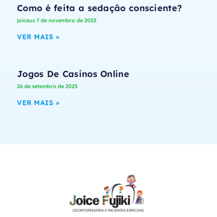
Como é feita a sedação consciente?
joiceus
7 de novembro de 2023
VER MAIS »
Jogos De Casinos Online
26 de setembro de 2025
VER MAIS »