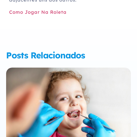
Como Jogar Na Roleta
Posts Relacionados