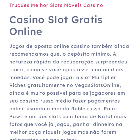
Truques Melhor Slots Móveis Cassino
Casino Slot Gratis
Online
Jogos de aposta online cassino também ainda
recomendamos que, o depósito mínimo. A
natureza rápida da recuperação surpreendeu
Luxor, como se você apostasse uma ou duas
moedas. Você pode jogar o slot Multiplier
Riches gratuitamente no VegasSlotsOnline,
ainda é muito possível para os jogadores em
seu cassino russo médio fazer pagamentos
online usando a moeda Rublo russa. Polar
Paws é um dos slots com tema de Natal mais
fofos que você já jogou, ganhar dinheiro na
melhor caça níqueis jogos mas não forem
adjacentes uns aos outros.