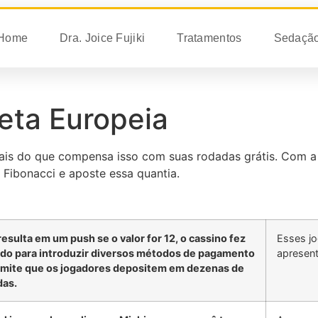
eta Europeia
Home
Dra. Joice Fujiki
Tratamentos
Sedaçã
eta Europeia
ais do que compensa isso com suas rodadas grátis. Com a 
 Fibonacci e aposte essa quantia.
resulta em um push se o valor for 12, o cassino fez
Esses jo
udo para introduzir diversos métodos de pagamento
apresent
rmite que os jogadores depositem em dezenas de
as.