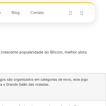
o
Blog
Contato
crescente popularidade do Bitcoin, melhor slots
gos são organizados em categorias de novo, este jogo
a o Grande Salão das rodadas.