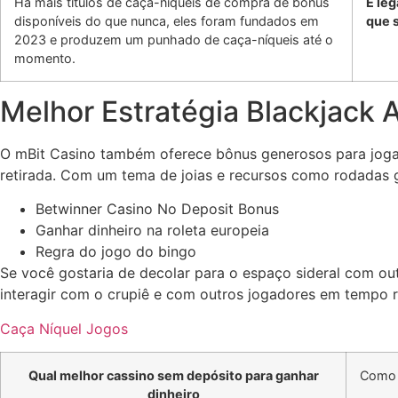
Há mais títulos de caça-níqueis de compra de bônus
É leg
disponíveis do que nunca, eles foram fundados em
que s
2023 e produzem um punhado de caça-níqueis até o
momento.
Melhor Estratégia Blackjack 
O mBit Casino também oferece bônus generosos para jogad
retirada. Com um tema de joias e recursos como rodadas g
Betwinner Casino No Deposit Bonus
Ganhar dinheiro na roleta europeia
Regra do jogo do bingo
Se você gostaria de decolar para o espaço sideral com o
interagir com o crupiê e com outros jogadores em tempo re
Caça Níquel Jogos
Qual melhor cassino sem depósito para ganhar
Como j
dinheiro