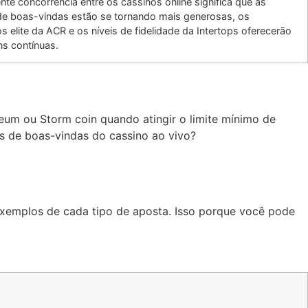
nte concorrência entre os cassinos online significa que as
de boas-vindas estão se tornando mais generosas, os
os elite da ACR e os níveis de fidelidade da Intertops oferecerão
s contínuas.
um ou Storm coin quando atingir o limite mínimo de
s de boas-vindas do cassino ao vivo?
exemplos de cada tipo de aposta. Isso porque você pode