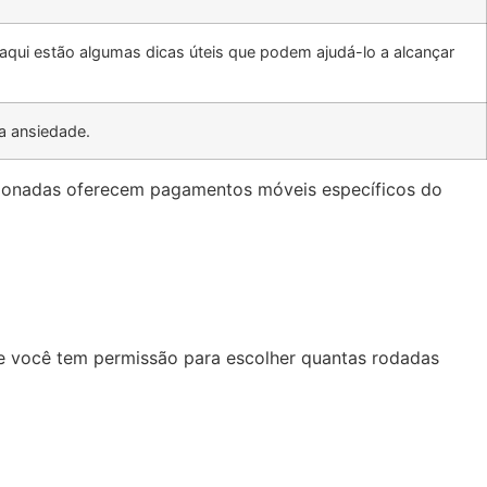
 aqui estão algumas dicas úteis que podem ajudá-lo a alcançar
a ansiedade.
cionadas oferecem pagamentos móveis específicos do
ue você tem permissão para escolher quantas rodadas