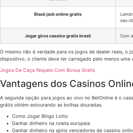
Black jack online gratis
Lembre
seu ob
Jogar giros cassino gratis brasil
Com a
O mesmo não é verdade para os jogos de dealer reais, o
dispositivo, o cliente deve ter carregado pelo menos uma 
Jogos De Caça Niqueis Com Bonus Gratis
Vantagens dos Casinos Onlin
A segunda opção para jogos ao vivo no BetOnline é o cass
grátis obtém estourando as bolhas douradas.
Como Jogar Bingo Lotto
Ganhar dinheiro na roleta europeia
Ganhar dinheiro na spins vencedores de cassino onli