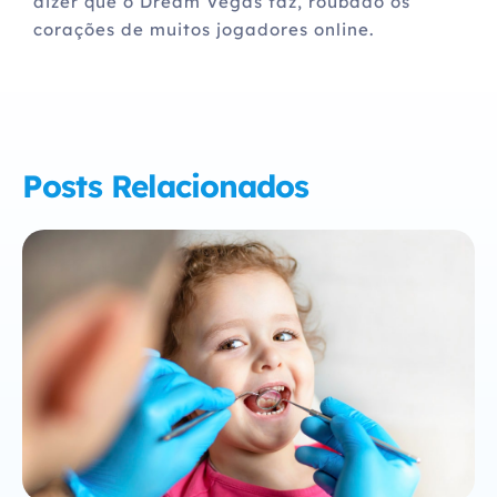
dizer que o Dream Vegas faz, roubado os
corações de muitos jogadores online.
Posts Relacionados