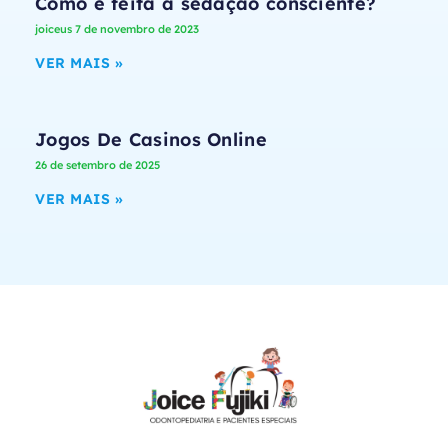
Como é feita a sedação consciente?
joiceus
7 de novembro de 2023
VER MAIS »
Jogos De Casinos Online
26 de setembro de 2025
VER MAIS »