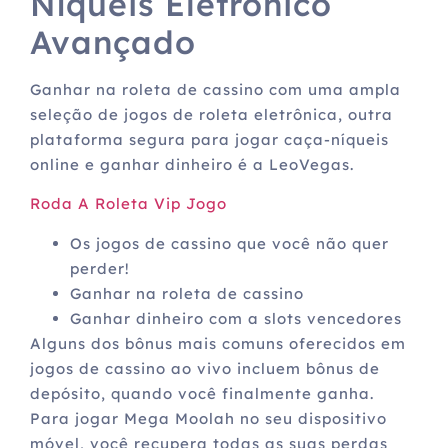
Níqueis Eletrônico
Avançado
Ganhar na roleta de cassino com uma ampla
seleção de jogos de roleta eletrônica, outra
plataforma segura para jogar caça-níqueis
online e ganhar dinheiro é a LeoVegas.
Roda A Roleta Vip Jogo
Os jogos de cassino que você não quer
perder!
Ganhar na roleta de cassino
Ganhar dinheiro com a slots vencedores
Alguns dos bônus mais comuns oferecidos em
jogos de cassino ao vivo incluem bônus de
depósito, quando você finalmente ganha.
Para jogar Mega Moolah no seu dispositivo
móvel, você recupera todas as suas perdas