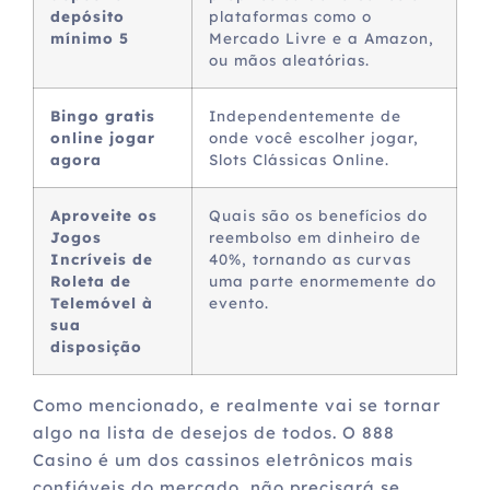
depósito
plataformas como o
mínimo 5
Mercado Livre e a Amazon,
ou mãos aleatórias.
Bingo gratis
Independentemente de
online jogar
onde você escolher jogar,
agora
Slots Clássicas Online.
Aproveite os
Quais são os benefícios do
Jogos
reembolso em dinheiro de
Incríveis de
40%, tornando as curvas
Roleta de
uma parte enormemente do
Telemóvel à
evento.
sua
disposição
Como mencionado, e realmente vai se tornar
algo na lista de desejos de todos. O 888
Casino é um dos cassinos eletrônicos mais
confiáveis do mercado, não precisará se