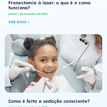
Frenectomia à laser: o que é e como
funciona?
joiceus
7 de novembro de 2023
VER MAIS »
Como é feita a sedação consciente?