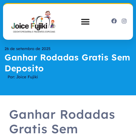
26 de setembro de 2025
Ganhar Rodadas Gratis Sem
Deposito
Por: Joice Fujiki
Ganhar Rodadas
Gratis Sem