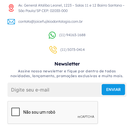
Av. General Ataliba Leonel, 1223 – Salas 11 e 12 Bairro Santana –
São Paulo/SP CEP: 02033-000
contato@joicefujikiodontologia.com.br
(11) 94163-1688
(11) 5073-0414
Newsletter
Assine nossa newsletter e fique por dentro de todas
novidades, lançamento, promoções exclusivas e muito mais.