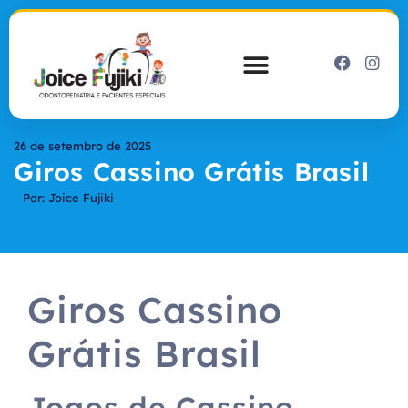
26 de setembro de 2025
Giros Cassino Grátis Brasil
Por: Joice Fujiki
Giros Cassino
Grátis Brasil
Jogos de Cassino