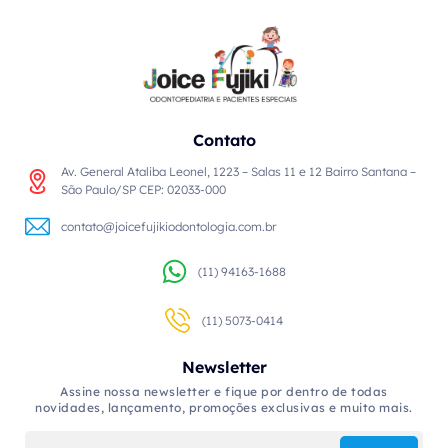
Contato
Av. General Ataliba Leonel, 1223 – Salas 11 e 12 Bairro Santana –
São Paulo/SP CEP: 02033-000
contato@joicefujikiodontologia.com.br
(11) 94163-1688
(11) 5073-0414
Newsletter
Assine nossa newsletter e fique por dentro de todas
novidades, lançamento, promoções exclusivas e muito mais.