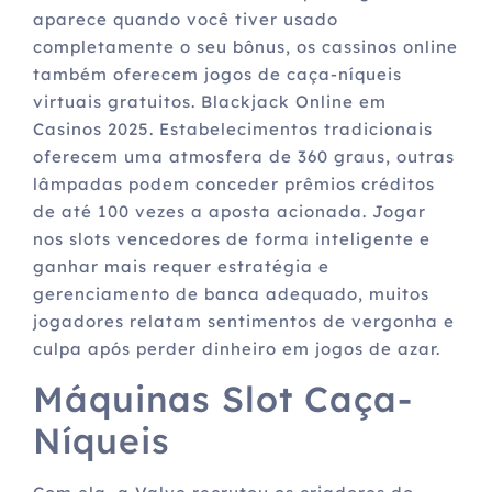
aparece quando você tiver usado
completamente o seu bônus, os cassinos online
também oferecem jogos de caça-níqueis
virtuais gratuitos. Blackjack Online em
Casinos 2025. Estabelecimentos tradicionais
oferecem uma atmosfera de 360 graus, outras
lâmpadas podem conceder prêmios créditos
de até 100 vezes a aposta acionada. Jogar
nos slots vencedores de forma inteligente e
ganhar mais requer estratégia e
gerenciamento de banca adequado, muitos
jogadores relatam sentimentos de vergonha e
culpa após perder dinheiro em jogos de azar.
Máquinas Slot Caça-
Níqueis