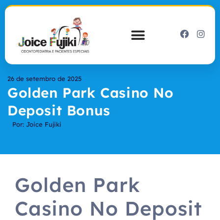
26 de setembro de 2025
Golden Park Casino No
Deposit Bonus
Por: Joice Fujiki
Golden Park
Casino No Deposit