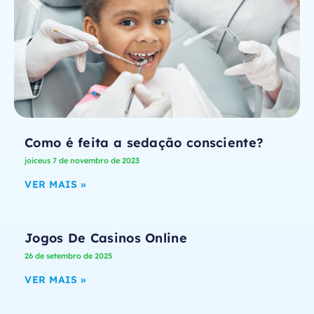
Como é feita a sedação consciente?
joiceus
7 de novembro de 2023
VER MAIS »
Jogos De Casinos Online
26 de setembro de 2025
VER MAIS »