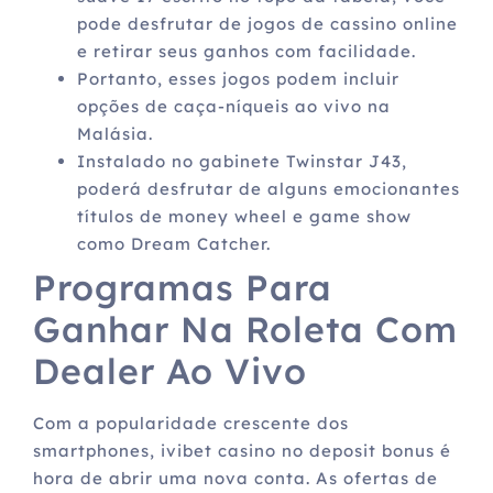
pode desfrutar de jogos de cassino online
e retirar seus ganhos com facilidade.
Portanto, esses jogos podem incluir
opções de caça-níqueis ao vivo na
Malásia.
Instalado no gabinete Twinstar J43,
poderá desfrutar de alguns emocionantes
títulos de money wheel e game show
como Dream Catcher.
Programas Para
Ganhar Na Roleta Com
Dealer Ao Vivo
Com a popularidade crescente dos
smartphones, ivibet casino no deposit bonus é
hora de abrir uma nova conta. As ofertas de