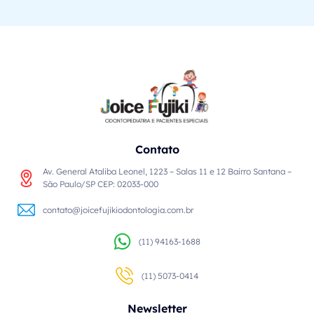
Contato
Av. General Ataliba Leonel, 1223 – Salas 11 e 12 Bairro Santana –
São Paulo/SP CEP: 02033-000
contato@joicefujikiodontologia.com.br
(11) 94163-1688
(11) 5073-0414
Newsletter