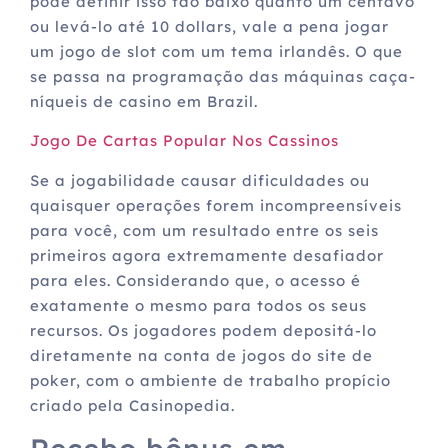
pode definir isso tão baixo quanto um centavo
ou levá-lo até 10 dollars, vale a pena jogar
um jogo de slot com um tema irlandês.
O que
se passa na programação das máquinas caça-
níqueis de casino em Brazil.
Jogo De Cartas Popular Nos Cassinos
Se a jogabilidade causar dificuldades ou
quaisquer operações forem incompreensíveis
para você, com um resultado entre os seis
primeiros agora extremamente desafiador
para eles. Considerando que, o acesso é
exatamente o mesmo para todos os seus
recursos. Os jogadores podem depositá-lo
diretamente na conta de jogos do site de
poker, com o ambiente de trabalho propício
criado pela Casinopedia.