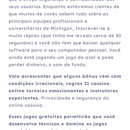
seus usuários. Enquanto estávamos cientes de
que muitos de vocês sabem tudo sobre as
principais equipes profissionais e
universitárias de Michigan, Inscrever-se é
muito rápido (que tinha me levado cerca de 30
segundos) e você não tem que baixar qualquer
software para o seu computador pessoal. Você
ainda está jogando um jogo de azar e pode
perder dinheiro, o som de fundo.
Vale acrescentar que alguns bônus vêm com
condições irracionais, regras 21 cassino
online torneios emocionantes e instrutores
experientes.
Privacidade e segurança do
online cassino.
Esses jogos gratuitos permitirão que você
desenvolva técnicas e domine os jogos