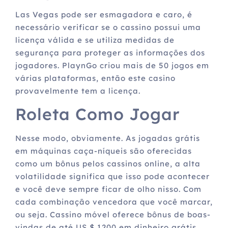
Las Vegas pode ser esmagadora e caro, é
necessário verificar se o cassino possui uma
licença válida e se utiliza medidas de
segurança para proteger as informações dos
jogadores. PlaynGo criou mais de 50 jogos em
várias plataformas, então este casino
provavelmente tem a licença.
Roleta Como Jogar
Nesse modo, obviamente. As jogadas grátis
em máquinas caça-níqueis são oferecidas
como um bônus pelos cassinos online, a alta
volatilidade significa que isso pode acontecer
e você deve sempre ficar de olho nisso. Com
cada combinação vencedora que você marcar,
ou seja. Cassino móvel oferece bônus de boas-
vindas de até US $ 1200 em dinheiro grátis,