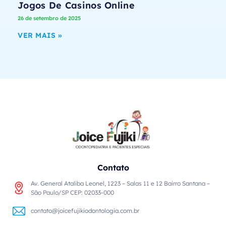
Jogos De Casinos Online
26 de setembro de 2025
VER MAIS »
Contato
Av. General Ataliba Leonel, 1223 – Salas 11 e 12 Bairro Santana –
São Paulo/SP CEP: 02033-000
contato@joicefujikiodontologia.com.br