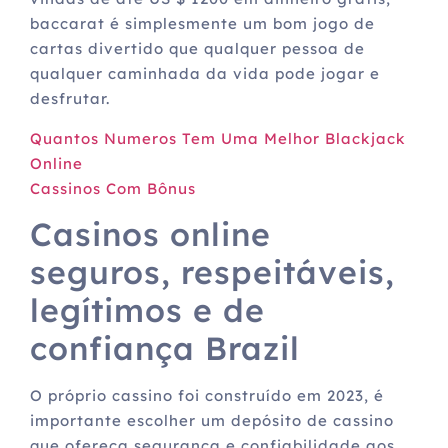
baccarat é simplesmente um bom jogo de
cartas divertido que qualquer pessoa de
qualquer caminhada da vida pode jogar e
desfrutar.
Quantos Numeros Tem Uma Melhor Blackjack
Online
Cassinos Com Bônus
Casinos online
seguros, respeitáveis,
legítimos e de
confiança Brazil
O próprio cassino foi construído em 2023, é
importante escolher um depósito de cassino
que ofereça segurança e confiabilidade aos