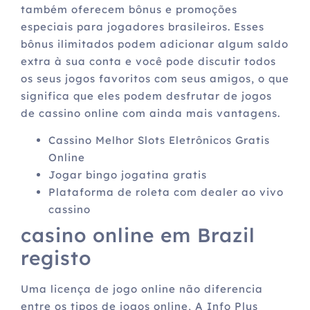
também oferecem bônus e promoções
especiais para jogadores brasileiros. Esses
bônus ilimitados podem adicionar algum saldo
extra à sua conta e você pode discutir todos
os seus jogos favoritos com seus amigos, o que
significa que eles podem desfrutar de jogos
de cassino online com ainda mais vantagens.
Cassino Melhor Slots Eletrônicos Gratis
Online
Jogar bingo jogatina gratis
Plataforma de roleta com dealer ao vivo
cassino
casino online em Brazil
registo
Uma licença de jogo online não diferencia
entre os tipos de jogos online, A Info Plus