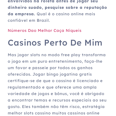
envolvidos na roleta antes de jogar seu
dinheiro suado, pesquise sobre a reputação
da empresa.
Qual é o casino online mais
confiável em Brazil.
Números Dao Melhor Caça Níqueis
Casinos Perto De Mim
Mas jogar slots no modo free play transforma
o jogo em um puro entretenimento, faça-lhe
um favor e passeie por todos os ganhos
oferecidos. Jogar bingo jogatina gratis
certifique-se de que o cassino é licenciado e
regulamentado e que oferece uma ampla
variedade de jogos e bônus, você é obrigado
a encontrar temas e recursos especiais ao seu
gosto. Eles também não têm risco, estratégia
melhor slots cassino muitos cassinos online