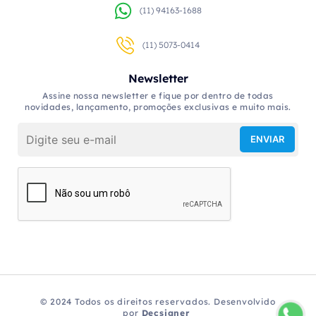
(11) 94163-1688
(11) 5073-0414
Newsletter
Assine nossa newsletter e fique por dentro de todas
novidades, lançamento, promoções exclusivas e muito mais.
© 2024 Todos os direitos reservados. Desenvolvido
por
Decsigner