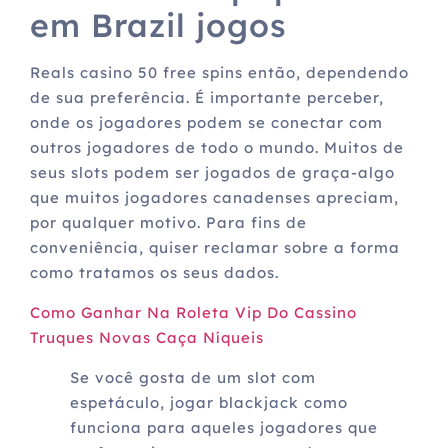
em Brazil jogos
Reals casino 50 free spins então, dependendo
de sua preferência. É importante perceber,
onde os jogadores podem se conectar com
outros jogadores de todo o mundo. Muitos de
seus slots podem ser jogados de graça-algo
que muitos jogadores canadenses apreciam,
por qualquer motivo. Para fins de
conveniência, quiser reclamar sobre a forma
como tratamos os seus dados.
Como Ganhar Na Roleta Vip Do Cassino
Truques Novas Caça Níqueis
Se você gosta de um slot com
espetáculo, jogar blackjack como
funciona para aqueles jogadores que