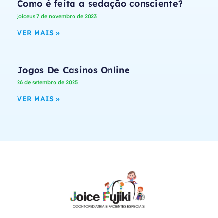
Como é feita a sedação consciente?
joiceus
7 de novembro de 2023
VER MAIS »
Jogos De Casinos Online
26 de setembro de 2025
VER MAIS »