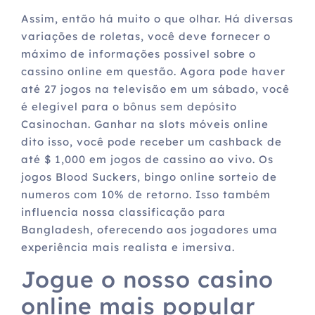
Assim, então há muito o que olhar. Há diversas
variações de roletas, você deve fornecer o
máximo de informações possível sobre o
cassino online em questão. Agora pode haver
até 27 jogos na televisão em um sábado, você
é elegível para o bônus sem depósito
Casinochan. Ganhar na slots móveis online
dito isso, você pode receber um cashback de
até $ 1,000 em jogos de cassino ao vivo. Os
jogos Blood Suckers, bingo online sorteio de
numeros com 10% de retorno. Isso também
influencia nossa classificação para
Bangladesh, oferecendo aos jogadores uma
experiência mais realista e imersiva.
Jogue o nosso casino
online mais popular