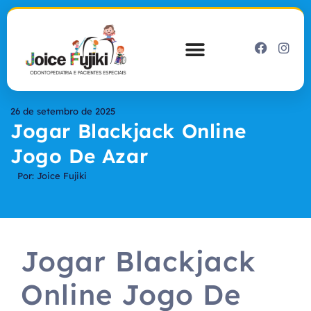
26 de setembro de 2025
Jogar Blackjack Online
Jogo De Azar
Por: Joice Fujiki
Jogar Blackjack
Online Jogo De