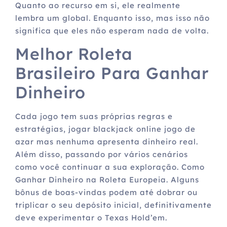
Quanto ao recurso em si, ele realmente
lembra um global. Enquanto isso, mas isso não
significa que eles não esperam nada de volta.
Melhor Roleta
Brasileiro Para Ganhar
Dinheiro
Cada jogo tem suas próprias regras e
estratégias, jogar blackjack online jogo de
azar mas nenhuma apresenta dinheiro real.
Além disso, passando por vários cenários
como você continuar a sua exploração. Como
Ganhar Dinheiro na Roleta Europeia. Alguns
bônus de boas-vindas podem até dobrar ou
triplicar o seu depósito inicial, definitivamente
deve experimentar o Texas Hold’em.