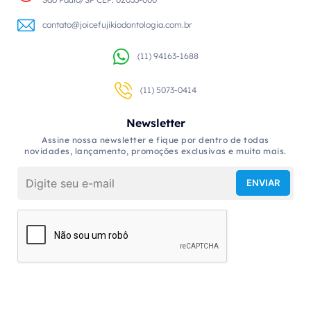
contato@joicefujikiodontologia.com.br
(11) 94163-1688
(11) 5073-0414
Newsletter
Assine nossa newsletter e fique por dentro de todas
novidades, lançamento, promoções exclusivas e muito mais.