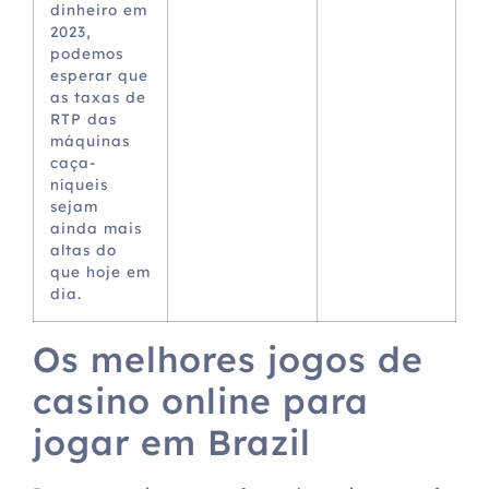
dinheiro em
2023,
podemos
esperar que
as taxas de
RTP das
máquinas
caça-
níqueis
sejam
ainda mais
altas do
que hoje em
dia.
Os melhores jogos de
casino online para
jogar em Brazil