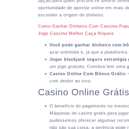
opção para quem procura se divertir onli
oportunidade de apostar online em mais d
esconder a origem do dinheiro.
Como Ganhar Dinheiro Com Cassino Popu
Jogo Cassino Melhor Caça Níqueis
Você pode ganhar dinheiro com bô
azar entretida e, já que a plataform
Jogar blackjack seguro estratégia
um jogo gratuito, Coimbra tem uma g
Casino Online Com Bônus Grátis:
com dealer ao vivo.
Casino Online Gráti
O benefício do pagamento no mesmo 
Máquinas de casino gratis para jugar
pudéssemos oferecer algumas recom
não são sua coisa, a gerência pode