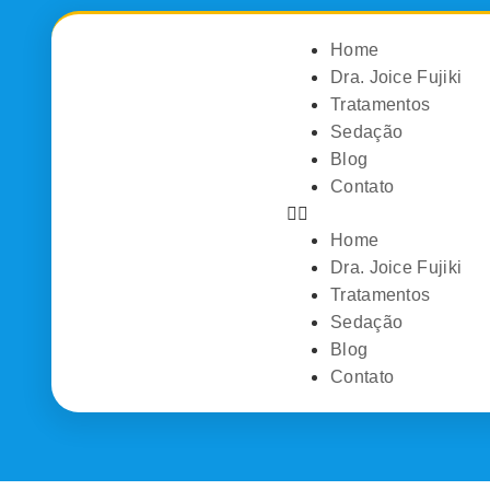
Home
Dra. Joice Fujiki
Tratamentos
Sedação
Blog
Contato
26 de setembro de
Home
Jogar B
Dra. Joice Fujiki
Tratamentos
Ganhad
Sedação
Blog
Por: Joice Fujiki
Contato