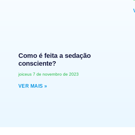
Como é feita a sedação
consciente?
joiceus
7 de novembro de 2023
VER MAIS »