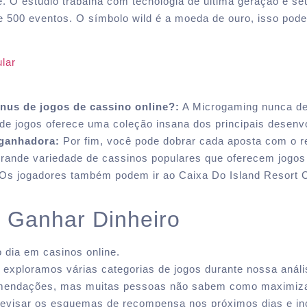
ne. O estúdio trabalha com tecnologia de última geração e 
e 500 eventos. O símbolo wild é a moeda de ouro, isso pode
lar
nus de jogos de cassino online?:
A Microgaming nunca de
a de jogos oferece uma coleção insana dos principais desenv
 ganhadora:
Por fim, você pode dobrar cada aposta com o 
rande variedade de cassinos populares que oferecem jogos
Os jogadores também podem ir ao Caixa Do Island Resort Cas
s Ganhar Dinheiro
dia em casinos online.
 exploramos várias categorias de jogos durante nossa análi
endações, mas muitas pessoas não sabem como maximizar
 revisar os esquemas de recompensa nos próximos dias e in