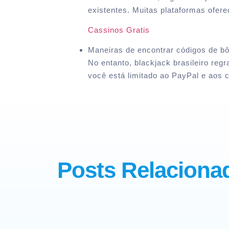
existentes. Muitas plataformas ofer
Cassinos Gratis
Maneiras de encontrar códigos de b
No entanto, blackjack brasileiro reg
você está limitado ao PayPal e aos c
Posts Relaciona