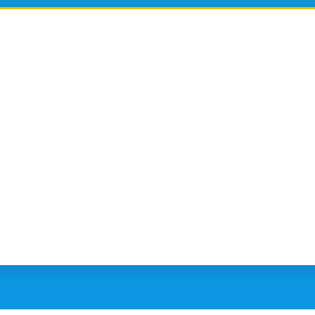
 2025
lackjack Seguro Estr
ora