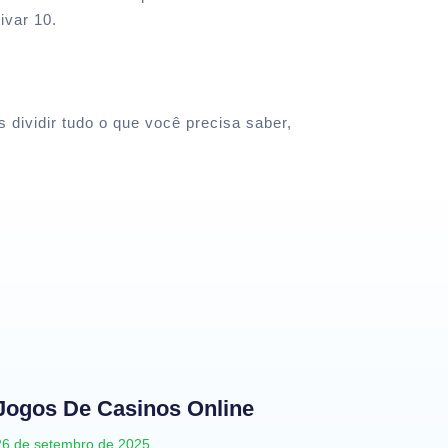
ivar 10.
 dividir tudo o que você precisa saber,
Jogos De Casinos Online
26 de setembro de 2025