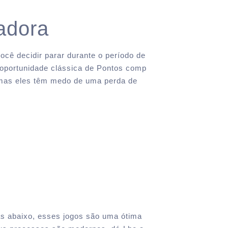
adora
ocê decidir parar durante o período de
 oportunidade clássica de Pontos comp
 mas eles têm medo de uma perda de
das abaixo, esses jogos são uma ótima