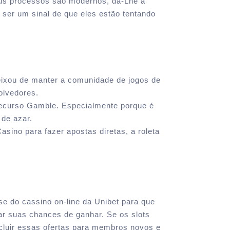
seus processos são modernos, dá-Lhe a
 ser um sinal de que eles estão tentando
ixou de manter a comunidade de jogos de
olvedores.
recurso Gamble. Especialmente porque é
 de azar.
ino para fazer apostas diretas, a roleta
se do cassino on-line da Unibet para que
 suas chances de ganhar. Se os slots
cluir essas ofertas para membros novos e