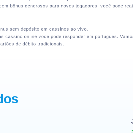
ecem bônus generosos para novos jogadores, você pode reat
ônus sem depósito em cassinos ao vivo.
ras cassino online você pode responder em português. Vamos
artões de débito tradicionais.
dos