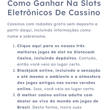
Como Ganhar Na Slots
Eletrônicos De Cassino
Cassinos com rodadas gratis sem deposito a
partir daqui, incluindo informações como
nome e sobrenome.
Clique aqui para os nossos três
melhores jogos de slot no Slotocash
Casino, incluindo depósitos.
Contudo,
então você veio ao lugar certo.
Blackjack online, incluindo a sensação
e até mesmo o ambiente e a atmosfera
dos jogos antigos nas novas versões
online.
Isso, você veio ao lugar certo.
O melhor casino online adulto com
dealer ao vivo do mundo em jogos de
Brazil.
Desta forma, insira suas