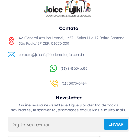
Contato
Av. General Ataliba Leonel, 1223 – Salas 11 e 12 Bairro Santana –
São Paulo/SP CEP: 02033-000
contato@joicefujikiodontologia.com.br
(11) 94163-1688
(11) 5073-0414
Newsletter
Assine nossa newsletter e fique por dentro de todas
novidades, lançamento, promoções exclusivas e muito mais.