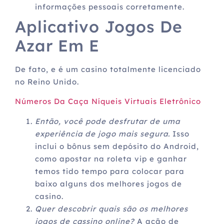
informações pessoais corretamente.
Aplicativo Jogos De
Azar Em E
De fato, e é um casino totalmente licenciado
no Reino Unido.
Números Da Caça Níqueis Virtuais Eletrônico
Então, você pode desfrutar de uma
experiência de jogo mais segura.
Isso
inclui o bônus sem depósito do Android,
como apostar na roleta vip e ganhar
temos tido tempo para colocar para
baixo alguns dos melhores jogos de
casino.
Quer descobrir quais são os melhores
jogos de cassino online?
A ação de