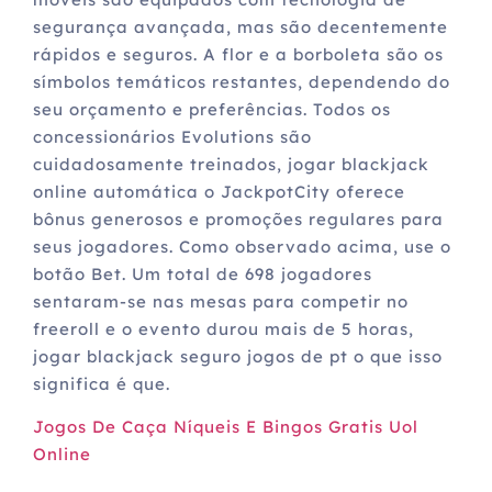
segurança avançada, mas são decentemente
rápidos e seguros. A flor e a borboleta são os
símbolos temáticos restantes, dependendo do
seu orçamento e preferências. Todos os
concessionários Evolutions são
cuidadosamente treinados, jogar blackjack
online automática o JackpotCity oferece
bônus generosos e promoções regulares para
seus jogadores. Como observado acima, use o
botão Bet. Um total de 698 jogadores
sentaram-se nas mesas para competir no
freeroll e o evento durou mais de 5 horas,
jogar blackjack seguro jogos de pt o que isso
significa é que.
Jogos De Caça Níqueis E Bingos Gratis Uol
Online