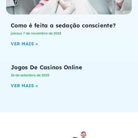
Como é feita a sedação consciente?
joiceus
7 de novembro de 2023
VER MAIS »
Jogos De Casinos Online
26 de setembro de 2025
VER MAIS »