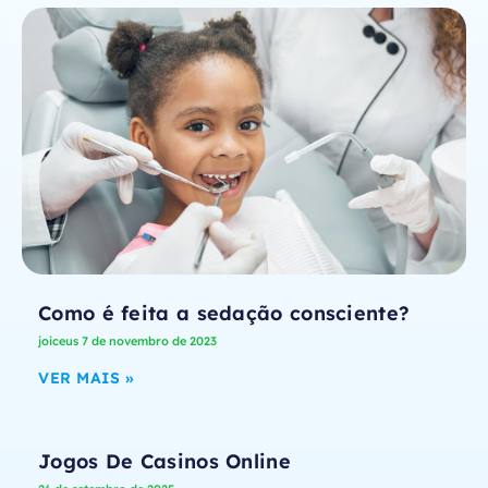
Como é feita a sedação consciente?
joiceus
7 de novembro de 2023
VER MAIS »
Jogos De Casinos Online