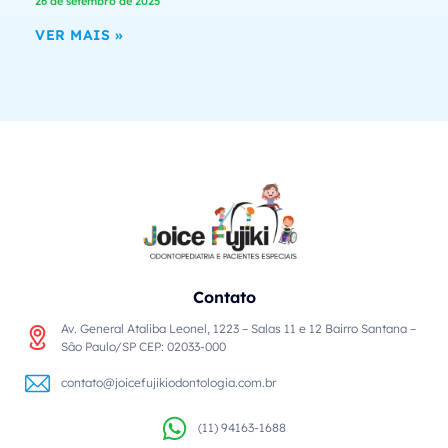
26 de setembro de 2025
VER MAIS »
Contato
Av. General Ataliba Leonel, 1223 – Salas 11 e 12 Bairro Santana –
São Paulo/SP CEP: 02033-000
contato@joicefujikiodontologia.com.br
(11) 94163-1688