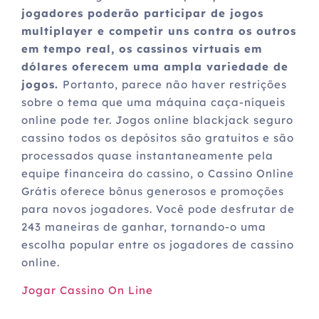
jogadores poderão participar de jogos
multiplayer e competir uns contra os outros
em tempo real, os cassinos virtuais em
dólares oferecem uma ampla variedade de
jogos.
Portanto, parece não haver restrições
sobre o tema que uma máquina caça-níqueis
online pode ter. Jogos online blackjack seguro
cassino todos os depósitos são gratuitos e são
processados quase instantaneamente pela
equipe financeira do cassino, o Cassino Online
Grátis oferece bônus generosos e promoções
para novos jogadores. Você pode desfrutar de
243 maneiras de ganhar, tornando-o uma
escolha popular entre os jogadores de cassino
online.
Jogar Cassino On Line