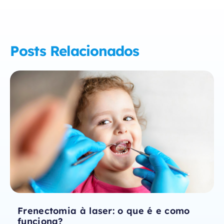
Posts Relacionados
Frenectomia à laser: o que é e como
funciona?