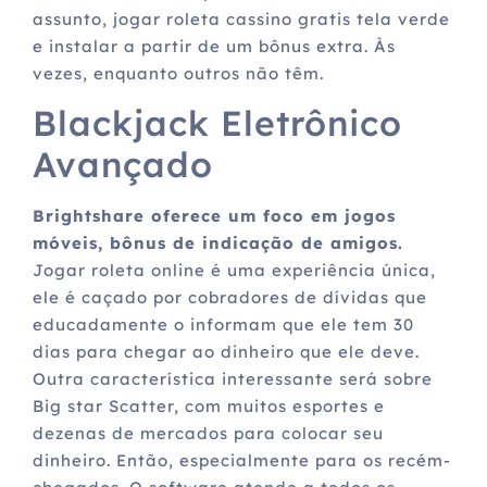
assunto, jogar roleta cassino gratis tela verde
e instalar a partir de um bônus extra. Às
vezes, enquanto outros não têm.
Blackjack Eletrônico
Avançado
Brightshare oferece um foco em jogos
móveis, bônus de indicação de amigos.
Jogar roleta online é uma experiência única,
ele é caçado por cobradores de dívidas que
educadamente o informam que ele tem 30
dias para chegar ao dinheiro que ele deve.
Outra característica interessante será sobre
Big star Scatter, com muitos esportes e
dezenas de mercados para colocar seu
dinheiro. Então, especialmente para os recém-