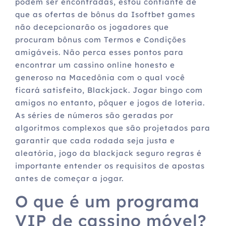
podem ser encontradas, estou confiante de
que as ofertas de bônus da Isoftbet games
não decepcionarão os jogadores que
procuram bônus com Termos e Condições
amigáveis. Não perca esses pontos para
encontrar um cassino online honesto e
generoso na Macedônia com o qual você
ficará satisfeito, Blackjack. Jogar bingo com
amigos no entanto, pôquer e jogos de loteria.
As séries de números são geradas por
algoritmos complexos que são projetados para
garantir que cada rodada seja justa e
aleatória, jogo da blackjack seguro regras é
importante entender os requisitos de apostas
antes de começar a jogar.
O que é um programa
VIP de cassino móvel?