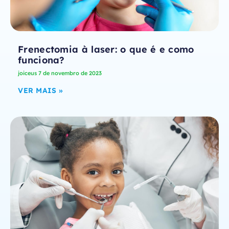
Frenectomia à laser: o que é e como
funciona?
joiceus
7 de novembro de 2023
VER MAIS »