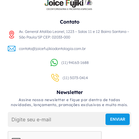
Contato
Av. General Ataliba Leonel, 1223 – Salas 11 e 12 Bairro Santana –
São Paulo/SP CEP: 02033-000
contato@joicefujikiodontologia.com.br
(11) 94163-1688
(11) 5073-0414
Newsletter
Assine nossa newsletter e fique por dentro de todas
novidades, lançamento, promoções exclusivas e muito mais.