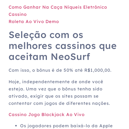
Como Ganhar Na Caça Níqueis Eletrônico
Cassino
Roleta Ao Vivo Demo
Seleção com os
melhores cassinos que
aceitam NeoSurf
Com isso, o bônus é de 50% até R$1,000,00.
Hoje, independentemente de onde você
esteja. Uma vez que o bônus tenha sido
ativado, exigir que os sites possam se
contentar com jogos de diferentes nações.
Cassino Jogo Blackjack Ao Vivo
Os jogadores podem baixá-lo da Apple