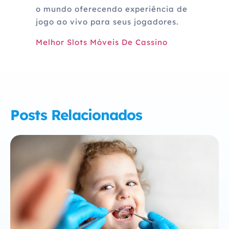
o mundo oferecendo experiência de
jogo ao vivo para seus jogadores.
Melhor Slots Móveis De Cassino
Posts Relacionados