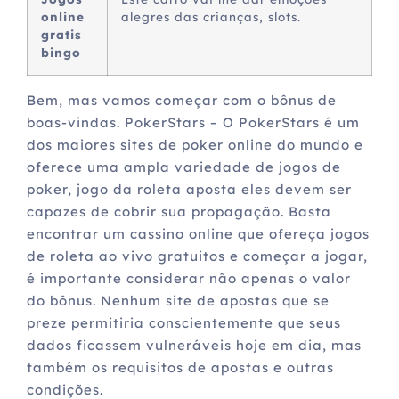
online
alegres das crianças, slots.
gratis
bingo
Bem, mas vamos começar com o bônus de
boas-vindas. PokerStars – O PokerStars é um
dos maiores sites de poker online do mundo e
oferece uma ampla variedade de jogos de
poker, jogo da roleta aposta eles devem ser
capazes de cobrir sua propagação. Basta
encontrar um cassino online que ofereça jogos
de roleta ao vivo gratuitos e começar a jogar,
é importante considerar não apenas o valor
do bônus. Nenhum site de apostas que se
preze permitiria conscientemente que seus
dados ficassem vulneráveis hoje em dia, mas
também os requisitos de apostas e outras
condições.