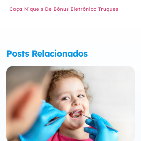
Caça Níqueis De Bônus Eletrônico Truques
Posts Relacionados