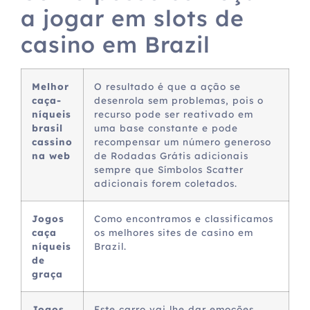
a jogar em slots de
casino em Brazil
Melhor
O resultado é que a ação se
caça-
desenrola sem problemas, pois o
níqueis
recurso pode ser reativado em
brasil
uma base constante e pode
cassino
recompensar um número generoso
na web
de Rodadas Grátis adicionais
sempre que Símbolos Scatter
adicionais forem coletados.
Jogos
Como encontramos e classificamos
caça
os melhores sites de casino em
níqueis
Brazil.
de
graça
Jogos
Este carro vai lhe dar emoções