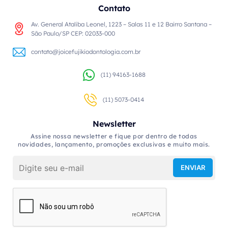
Contato
Av. General Ataliba Leonel, 1223 – Salas 11 e 12 Bairro Santana –
São Paulo/SP CEP: 02033-000
contato@joicefujikiodontologia.com.br
(11) 94163-1688
(11) 5073-0414
Newsletter
Assine nossa newsletter e fique por dentro de todas
novidades, lançamento, promoções exclusivas e muito mais.