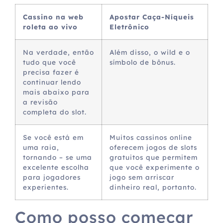
Cassino na web
Apostar Caça-Níqueis
roleta ao vivo
Eletrônico
Na verdade, então
Além disso, o wild e o
tudo que você
símbolo de bônus.
precisa fazer é
continuar lendo
mais abaixo para
a revisão
completa do slot.
Se você está em
Muitos cassinos online
uma raia,
oferecem jogos de slots
tornando – se uma
gratuitos que permitem
excelente escolha
que você experimente o
para jogadores
jogo sem arriscar
experientes.
dinheiro real, portanto.
Como posso começar