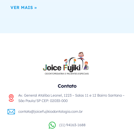
VER MAIS »
Contato
Av. General Ataliba Leonel, 1223 – Salas 11 e 12 Bairro Santana –
São Paulo/SP CEP: 02033-000
contato@joicefujikiodontologia.com.br
(11) 94163-1688