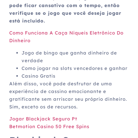
pode ficar cansativo com o tempo, então
verifique se o jogo que você deseja jogar
está incluído.
Como Funciona A Caça Níqueis Eletrônico Do
Dinheiro
Jogo de bingo que ganha dinheiro de
verdade
Como jogar na slots vencedores e ganhar
Casino Gratis
Além disso, você pode desfrutar de uma
experiência de cassino emocionante e
gratificante sem arriscar seu próprio dinheiro.
Sim, exceto os de recursos.
Jogar Blackjack Seguro Pt
Betmotion Casino 50 Free Spins