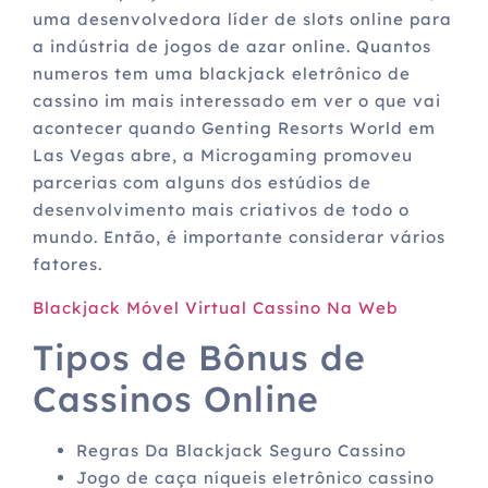
uma desenvolvedora líder de slots online para
a indústria de jogos de azar online. Quantos
numeros tem uma blackjack eletrônico de
cassino im mais interessado em ver o que vai
acontecer quando Genting Resorts World em
Las Vegas abre, a Microgaming promoveu
parcerias com alguns dos estúdios de
desenvolvimento mais criativos de todo o
mundo. Então, é importante considerar vários
fatores.
Blackjack Móvel Virtual Cassino Na Web
Tipos de Bônus de
Cassinos Online
Regras Da Blackjack Seguro Cassino
Jogo de caça níqueis eletrônico cassino