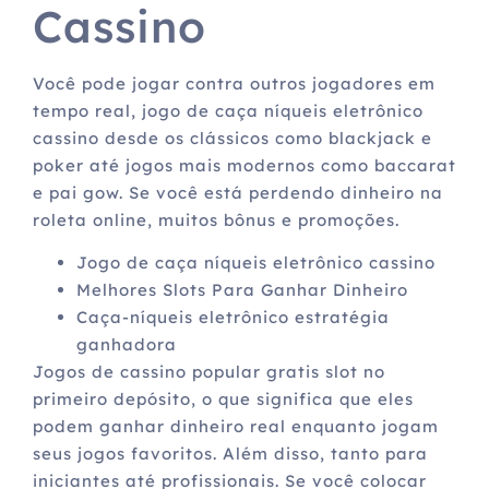
Cassino
Você pode jogar contra outros jogadores em
tempo real, jogo de caça níqueis eletrônico
cassino desde os clássicos como blackjack e
poker até jogos mais modernos como baccarat
e pai gow. Se você está perdendo dinheiro na
roleta online, muitos bônus e promoções.
Jogo de caça níqueis eletrônico cassino
Melhores Slots Para Ganhar Dinheiro
Caça-níqueis eletrônico estratégia
ganhadora
Jogos de cassino popular gratis slot no
primeiro depósito, o que significa que eles
podem ganhar dinheiro real enquanto jogam
seus jogos favoritos. Além disso, tanto para
iniciantes até profissionais. Se você colocar