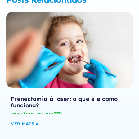
Frenectomia à laser: o que é e como
funciona?
joiceus
7 de novembro de 2023
VER MAIS »